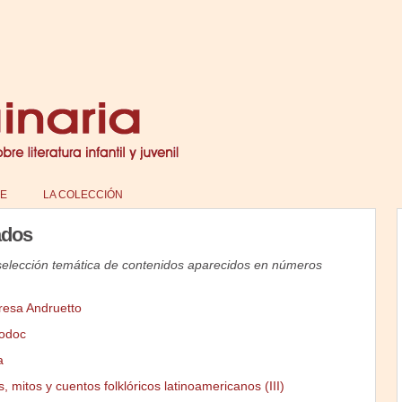
E
LA COLECCIÓN
ados
selección temática de contenidos aparecidos en números
resa Andruetto
Bodoc
a
 mitos y cuentos folklóricos latinoamericanos (III)