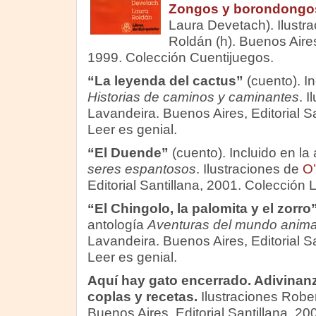
Zongos y borondongo
Laura Devetach). Ilustr
Roldán (h). Buenos Aires
1999. Colección Cuentijuegos.
“La leyenda del cactus”
(cuento). In
Historias de caminos y caminantes
. 
Lavandeira. Buenos Aires, Editorial S
Leer es genial.
“
El Duende
”
(cuento). Incluido en la
seres espantosos
. Ilustraciones de
O’
Editorial Santillana, 2001. Colección 
“El Chingolo, la palomita y el zorro
antología
Aventuras del mundo anima
Lavandeira. Buenos Aires, Editorial S
Leer es genial.
Aquí hay gato encerrado. Adivinanz
coplas y recetas.
Ilustraciones Rober
Buenos Aires, Editorial Santillana, 20