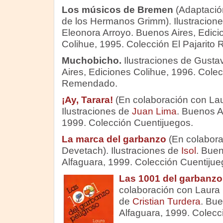
Los músicos de Bremen
(Adaptació
de los Hermanos Grimm). Ilustracion
Eleonora Arroyo. Buenos Aires, Edici
Colihue, 1995. Colección El Pajarit
Muchobicho.
Ilustraciones de Gusta
Aires, Ediciones Colihue, 1996. Colecc
Remendado.
¡Ay, Tarara!
(En colaboración con La
Ilustraciones de
Juan Lima
. Buenos Ai
1999. Colección Cuentijuegos.
La marca del garbanzo
(En colabora
Devetach). Ilustraciones de
Isol
. Buen
Alfaguara, 1999. Colección Cuentijue
Las 1001 del garbanzo
colaboración con Laura 
de
Cristian Turdera
. Bue
Alfaguara, 1999. Colecc