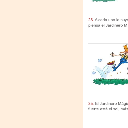
23.
A cada uno lo suy
piensa el Jardinero M
25.
El Jardinero Mág
fuerte está el sol, má