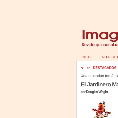
INICIO
ACERCA D
DESTACADOS
N°
145
|
Una selección temátic
El Jardinero Má
por Douglas Wright