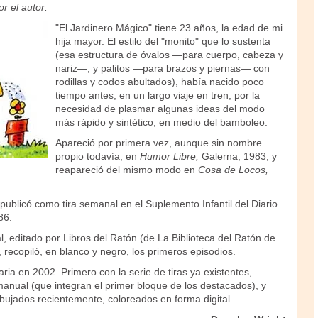
r el autor:
"El Jardinero Mágico" tiene 23 años, la edad de mi
hija mayor. El estilo del "monito" que lo sustenta
(esa estructura de óvalos —para cuerpo, cabeza y
nariz—, y palitos —para brazos y piernas— con
rodillas y codos abultados), había nacido poco
tiempo antes, en un largo viaje en tren, por la
necesidad de plasmar algunas ideas del modo
más rápido y sintético, en medio del bamboleo.
Apareció por primera vez, aunque sin nombre
propio todavía, en
Humor Libre,
Galerna, 1983; y
reapareció del mismo modo en
Cosa de Locos,
ublicó como tira semanal en el Suplemento Infantil del Diario
86.
l, editado por Libros del Ratón (de La Biblioteca del Ratón de
 recopiló, en blanco y negro, los primeros episodios.
ia en 2002. Primero con la serie de tiras ya existentes,
anual (que integran el primer bloque de los destacados), y
bujados recientemente, coloreados en forma digital.