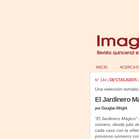
INICIO
ACERCA D
DESTACADOS
N°
144
|
Una selección temátic
El Jardinero Má
por Douglas Wright
"El Jardinero Mágico" 
número, desde julio de
cada caso con la viñet
próximos números cont