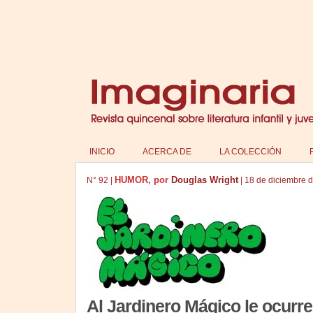
INICIO
ACERCA DE
LA COLECCIÓN
HUMOR, por
Douglas Wright
N°
92
|
|
18 de diciembre 
Al Jardinero Mágico le ocurr