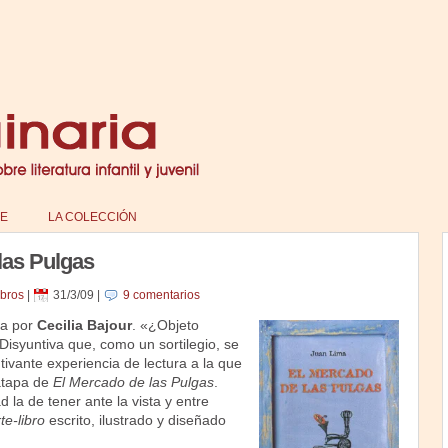
E
LA COLECCIÓN
las Pulgas
ibros
|
31/3/09
|
9 comentarios
ña por
Cecilia Bajour
. «¿Objeto
 Disyuntiva que, como un sortilegio, se
ivante experiencia de lectura a la que
ratapa de
El Mercado de las Pulgas
.
la de tener ante la vista y entre
te-libro
escrito, ilustrado y diseñado