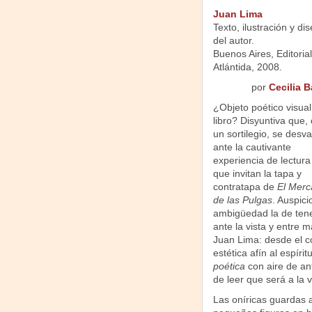
Juan Lima
Texto, ilustración y di
del autor.
Buenos Aires, Editorial
Atlántida, 2008.
por
Cecilia B
¿Objeto poético visual
libro? Disyuntiva que
un sortilegio, se desv
ante la cautivante
experiencia de lectura 
que invitan la tapa y
contratapa de
El Merc
de las Pulgas
. Auspici
ambigüedad la de ten
ante la vista y entre
Juan Lima: desde el c
estética afín al espír
poética
con aire de an
de leer que será a la 
Las oníricas guardas an