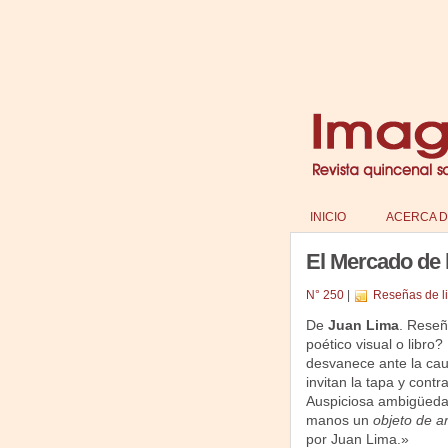
INICIO
ACERCA D
El Mercado de 
N° 250
|
Reseñas de l
De
Juan Lima
. Rese
poético visual o libro?
desvanece ante la caut
invitan la tapa y cont
Auspiciosa ambigüedad 
manos un
objeto de ar
por Juan Lima.»