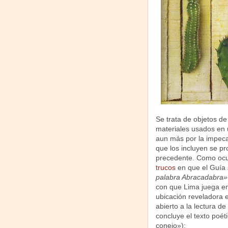
Se trata de objetos de
materiales usados en u
aun más por la impecab
que los incluyen se pr
precedente. Como ocur
trucos
en que el Guía 
palabra Abracadabra»
con que Lima juega en 
ubicación reveladora e
abierto a la lectura de
concluye el texto poé
conejo»):