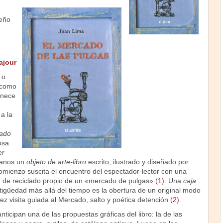
seño
ajour
 o
, como
anece
a la
ado
osa
er
 manos un
objeto de arte-libro
escrito, ilustrado y diseñado por
omienzo suscita el encuentro del espectador-lector con una
itu de reciclado propio de un «mercado de pulgas»
(1)
. Una
caja
tigüedad más allá del tiempo es la obertura de un original modo
vez visita guiada al Mercado, salto y poética detención
(2)
.
ticipan una de las propuestas gráficas del libro: la de las