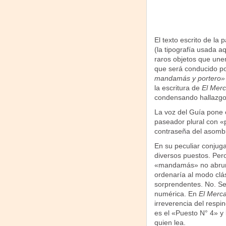
El texto escrito de la
(la tipografía usada aq
raros objetos que une
que será conducido po
mandamás y portero»
la escritura de
El Merc
condensando hallazgos 
La voz del Guía pone 
paseador plural con «p
contraseña del asombr
En su peculiar conjuga
diversos puestos. Pero
«mandamás» no abruma 
ordenaría al modo clás
sorprendentes. No. Sel
numérica. En
El Merca
irreverencia del respi
es el «Puesto N° 4» y
quien lea.