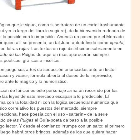
 página que le sigue, como si se tratara de un cartel trashumante
uí y a lo largo del libro lo sugiere), da la bienvenida rodeado de
n lo posible con lo imposible. Anuncia un paseo por el Mercado
r quien allí se presenta, un tal Juan autodefinido como
«poeta,
en letras rojas. Los textos en rojo distribuidos sobriamente en
ado de las Pulgas
de aquí en más aparecerán siempre
poéticos, gráficos e insólitos.
en juego sus artes de seducción enunciadas ante un lector-
asen y vean», fórmula abierta al deseo de lo imprevisto,
o ante lo mágico y lo humorístico.
ción de funciones este personaje arma un recorrido por los
 las leyes de este mercado escapan a lo predecible. El
con la totalidad ni con la lógica secuencial numérica que
ico correlativo los puestos del mercado, siempre
ecciona, hace poesía con el uso «saltarín» de la serie
do de las Pulgas
el Guía-poeta da paso a la posible
ngo lector. Y desde el comienzo irrumpe con un salto: el primero
 luego habrá otros brincos, además de los que quiera hacer