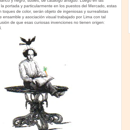
anco y negro, sutiles, de catálogo antiguo. Luego en las
 la portada y particularmente en los puestos del Mercado, estas
toques de color, serán objeto de ingeniosas y surrealistas
e ensamble y asociación visual trabajado por Lima con tal
lusión de que esas curiosas invenciones no tienen origen:
í.