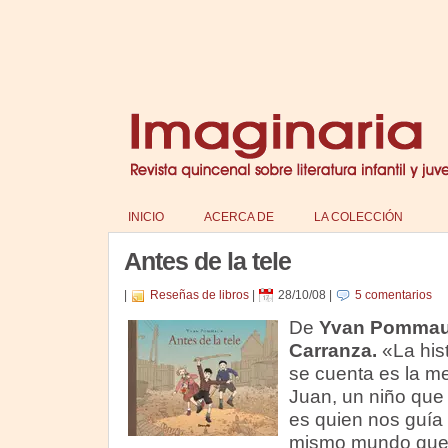
INICIO
ACERCA DE
LA COLECCIÓN
Antes de la tele
|
Reseñas de libros
|
28/10/08
|
5 comentarios
De
Yvan Pommau
Carranza.
«La hist
se cuenta es la me
Juan, un niño que
es quien nos guía 
mismo mundo que v