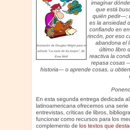
imaginar dónde
que está bus
quién pedir—; 
es la ansiedad 
confiando en en
rincón, por eso 
abandona el l
Ilustración de Douglas Wright para el
último libro 
artículo "La nave de los brujos", de
reactiva la cond
Ema Wolf
repasa cosas —
historia— o aprende cosas, u obtie
Ponenc
En esta segunda entrega dedicada al 
latinoamericana ofrecemos una serie 
entrevistas, críticas de libros, bibliog
funcionar como recursos para los me
complemento de
los textos que dest