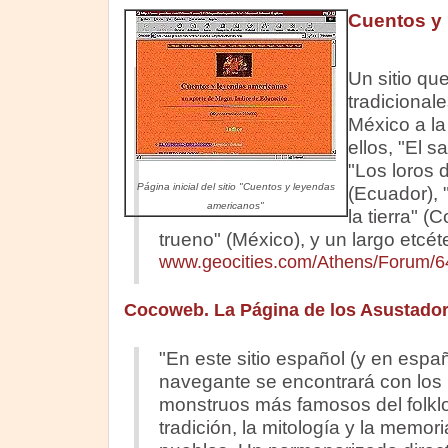
Cuentos y
Un sitio qu
tradicional
México a la
ellos, "El s
"Los loros 
Página inicial del sitio "Cuentos y leyendas
(Ecuador), 
americanos"
la tierra" (
trueno" (México), y un largo etcét
www.geocities.com/Athens/Forum/6
Cocoweb. La Página de los Asustado
"En este sitio español (y en españ
navegante se encontrará con los
monstruos más famosos del folklo
tradición, la mitología y la memori