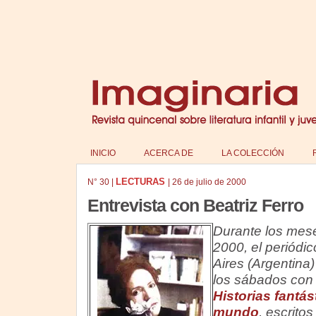
INICIO
ACERCA DE
LA COLECCIÓN
LECTURAS
N°
30
|
|
26 de julio de 2000
Entrevista con Beatriz Ferro
Durante los mese
2000, el periódi
Aires (Argentina
los sábados con l
Historias fantás
mundo
, escritos