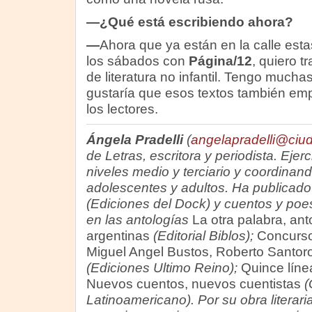
—¿Qué está escribiendo ahora?
—
Ahora que ya están en la calle es
los sábados con
Página/12
, quiero t
de literatura no infantil. Tengo mucha
gustaría que esos textos también emp
los lectores.
Ángela Pradelli
(
angelapradelli@ciu
de Letras, escritora y periodista. Ejer
niveles medio y terciario y coordinando
adolescentes y adultos. Ha publicad
(Ediciones del Dock) y cuentos y poes
en las antologías
La otra palabra, ant
argentinas
(Editorial Biblos);
Concurso
Miguel Angel Bustos, Roberto Santor
(Ediciones Ultimo Reino);
Quince líne
Nuevos cuentos, nuevos cuentistas
(
Latinoamericano). Por su obra literari