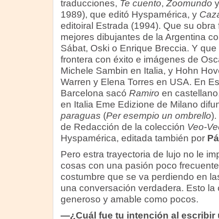
traducciones,
Te cuento
,
Zoomundo
1989), que editó Hyspamérica, y
Caz
editoiral Estrada (1994). Que su obra f
mejores dibujantes de la Argentina 
Sábat, Oski o Enrique Breccia. Y que 
frontera con éxito e imágenes de Oscar
Michele Sambin en Italia, y Hohn Hov
Warren y Elena Torres en USA. En 
Barcelona sacó
Ramiro
en castellano
en Italia Eme Edizione de Milano dif
paraguas
(
Per esempio un ombrello
).
de Redacción de la colección
Veo-Ve
Hyspamérica, editada también por
Pá
Pero estra trayectoria de lujo no le i
cosas con una pasión poco frecuente
costumbre que se va perdiendo en las
una conversación verdadera. Esto la 
generoso y amable como pocos.
—¿Cuál fue tu intención al escribi