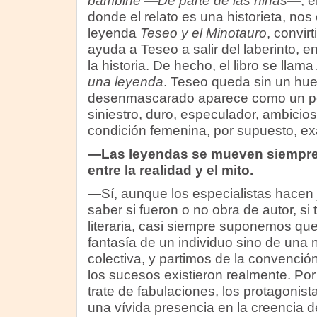
bambine
—
De parte de las niñas
—
,
e
donde el relato es una historieta, nos
leyenda
Teseo y el Minotauro
, convir
ayuda a Teseo a salir del laberinto, e
la historia. De hecho, el libro se llama
una leyenda
. Teseo queda sin un hu
desenmascarado aparece como un p
siniestro, duro, especulador, ambicioso
condición femenina, por supuesto, ex
—Las leyendas se mueven siempre
entre la realidad y el mito.
—
Sí, aunque los especialistas hacen
saber si fueron o no obra de autor, si 
literaria, casi siempre suponemos qu
fantasía de un individuo sino de una
colectiva, y partimos de la convenció
los sucesos existieron realmente. Por
trate de fabulaciones, los protagonist
una vívida presencia en la creencia d