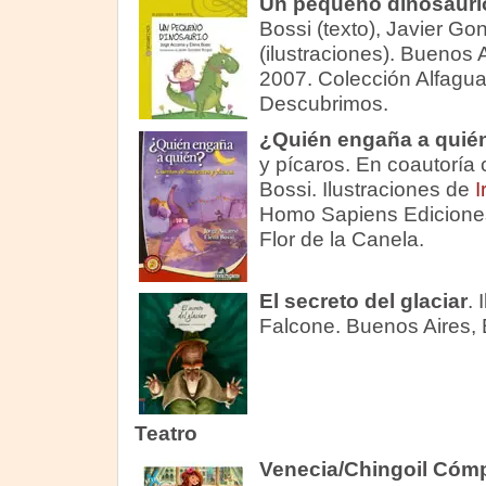
Un pequeño dinosauri
Bossi (texto), Javier G
(ilustraciones). Buenos A
2007. Colección Alfaguara
Descubrimos.
¿Quién engaña a quié
y pícaros. En coautoría
Bossi. Ilustraciones de
I
Homo Sapiens Ediciones
Flor de la Canela.
El secreto del glaciar
. 
Falcone. Buenos Aires, E
Teatro
Venecia/Chingoil Cóm