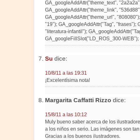
GA_googleAddAttr("theme_text", "2a2a2a")
GA_googleAddAttr("theme_link", "536d88")
GA_googleAddAttr("theme_url", "808080")
"19"); GA_googleAddAttr("Tag", "frases");
"literatura-infantil"); GA_googleAddAttr("Ta
GA_googleFillSlot("LD_ROS_300-WEB"); 
Su
dice:
10/8/11 a las 19:31
¡Excelentísima nota!
Margarita Caffatti Rizzo
dice:
15/8/11 a las 10:12
Muly bueno saber acerca de los ilustradore
a los niños en serio. Las imágenes son ta
Gracias a los buenos ilustradores.