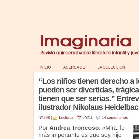
INICIO
ACERCA DE
LA COLECCIÓN
“Los niños tienen derecho a le
pueden ser divertidas, trágic
tienen que ser serias.” Entrev
ilustrador Nikolaus Heidelba
Nº 298
|
Lecturas
|
9/8/11
|
14 comentarios
Por
Andrea Troncoso.
«Mira, lo
más importante es que soy hijo