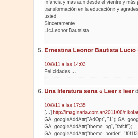
infancia y mas aun desde el vientre y más 
transformación en la educación» y agrade
usted.
Sinceramente
Lic.Leonor Bautsista
Ernestina Leonor Bautista Lucio
10/8/11 a las 14:03
Felicidades …
Una literatura seria « Leer x leer
d
10/8/11 a las 17:35
[…]
http://imaginaria.com.ar/2011/08/nikol
GA_googleAddAttr("AdOpt", "1"); GA_google
GA_googleAddAttr("theme_bg", "fafcff");
GA_googleAddAttr("theme_border", "f0f1f3"