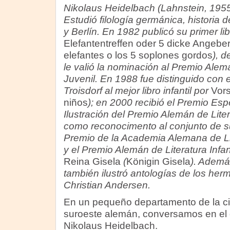
Nikolaus Heidelbach (Lahnstein, 1955) 
Estudió filología germánica, historia d
y Berlín. En 1982 publicó su primer lib
Elefantentreffen oder 5 dicke Angebe
elefantes o los 5 soplones gordos
), d
le valió la nominación al Premio Alemán
Juvenil. En 1988 fue distinguido con 
Troisdorf al mejor libro infantil por
Vors
niños
); en 2000 recibió el Premio Esp
Ilustración del Premio Alemán de Litera
como reconocimento al conjunto de s
Premio de la Academia Alemana de Lite
y el Premio Alemán de Literatura Infan
Reina Gisela
(
Königin Gisela
). Además
también ilustró antologías de los h
Christian Andersen.
En un pequeño departamento de la ci
suroeste alemán, conversamos en el
Nikolaus Heidelbach.