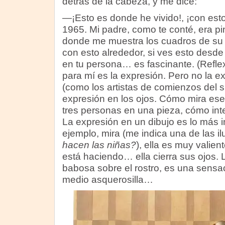
detrás de la cabeza, y me dice:
—¡Esto es donde he vivido!, ¡con est
1965. Mi padre, como te conté, era pin
donde me muestra los cuadros de su p
con esto alrededor, si ves esto desd
en tu persona… es fascinante. (Refle
para mí es la expresión. Pero no la e
(como los artistas de comienzos del si
expresión en los ojos. Cómo mira ese 
tres personas en una pieza, cómo in
La expresión en un dibujo es lo más i
ejemplo, mira (me indica una de las il
hacen las niñas?
), ella es muy valien
está haciendo… ella cierra sus ojos.
babosa sobre el rostro, es una sens
medio asquerosilla…