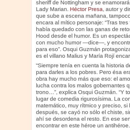
sheriff de Nottingham y se enamorará
Lady Marian.
Héctor Presa
, autor y di
que sube a escena mañana, tampoco 
encara al mítico personaje: “Tras tres
había quedado con las ganas de retom
Hood desde el humor. Es un espectác
con mucho humor —dice—, y encontré 
para eso”. Osqui Guzmán protagoniza
es el villano Malius y María Rojí enc
“Siempre tenía en cuenta la historia de
para darles a los pobres. Pero ésa era
obra hay mucho más que eso: el amor
lucha contra los malos gobernantes 
trono…”, explica Osqui Guzmán. “Y t
lugar de comedia rigurosísima. La com
matemático, muy rítmico y preciso, s
después, se cayó no sólo el chiste, s
ahí se desordena el resto. En ese sent
encontrar en este héroe un antihéroe.