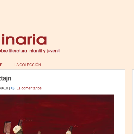
E
LA COLECCIÓN
tajn
/9/10
|
11 comentarios