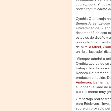
cuota propia. Y muy e
poder comunicarme de
Cynthia Orensztajn na
Buenos Aires. Estudió 
Universidad de Buenos
desempeñó en esta ta
estudios de diseño y 
publicidad. Es miembr
de
Mirella Musri
,
Clau
un libro ilustrado” dic
“Siempre admiré a art
Cynthia acerca de su a
trabajo de artistas e 
Rebeca Dautremaer, Sh
producen emoción. De
Andersen
, los
herman
su origen) al lado de 
pila realmente muy gr
Orensztajn realizó tra
para Edelvives. “Inve
sobre un proyecto pers