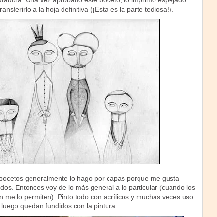
tadora. Una vez aprobado este boceto, lo imprimo espejado
ansferirlo a la hoja definitiva (¡Esta es la parte tediosa!).
 bocetos generalmente lo hago por capas porque me gusta
ondos. Entonces voy de lo más general a lo particular (cuando los
ión me lo permiten). Pinto todo con acrílicos y muchas veces uso
luego quedan fundidos con la pintura.