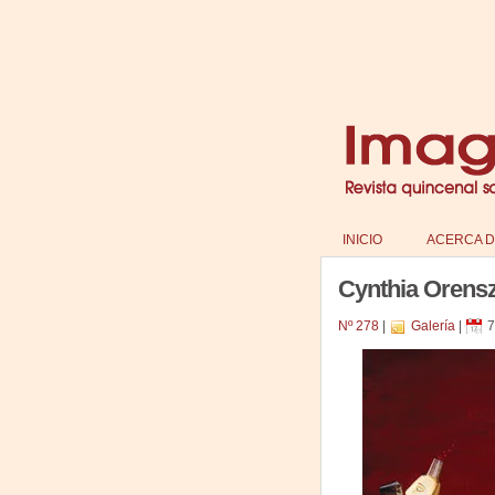
INICIO
ACERCA D
Cynthia Orensz
Nº 278
|
Galería
|
7