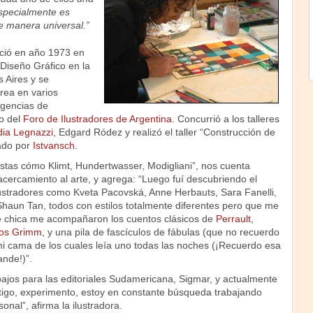
specialmente es
 manera universal.”
ció en año 1973 en
Diseño Gráfico en la
 Aires y se
rea en varios
agencias de
o del
Foro de Ilustradores de Argentina
. Concurrió a los talleres
dia Legnazzi
, Edgard Ródez y realizó el taller “Construcción de
tado por
Istvansch
.
istas cómo Klimt, Hundertwasser, Modigliani”, nos cuenta
cercamiento al arte, y agrega: “Luego fuí descubriendo el
ilustradores como Kveta Pacovská, Anne Herbauts, Sara Fanelli,
aun Tan, todos con estilos totalmente diferentes pero que me
 chica me acompañaron los cuentos clásicos de
Perrault
,
os Grimm
, y una pila de fascículos de fábulas (que no recuerdo
mi cama de los cuales leía uno todas las noches (¡Recuerdo esa
ande!)”.
bajos para las editoriales Sudamericana, Sigmar, y actualmente
stigo, experimento, estoy en constante búsqueda trabajando
onal”, afirma la ilustradora.