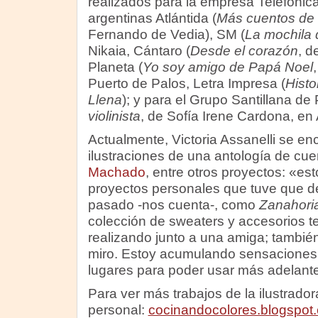
realizados para la empresa Telefónica 
argentinas Atlántida (
Más cuentos de 
Fernando de Vedia), SM (
La mochila 
Nikaia, Cántaro (
Desde el corazón
, d
Planeta (
Yo soy amigo de Papá Noel
Puerto de Palos, Letra Impresa (
Histo
Llena
); y para el Grupo Santillana de 
violinista
, de Sofía Irene Cardona, en A
Actualmente, Victoria Assanelli se enc
ilustraciones de una antología de cu
Machado
, entre otros proyectos: «e
proyectos personales que tuve que de
pasado -nos cuenta-, como
Zanahori
colección de sweaters y accesorios t
realizando junto a una amiga; también
miro. Estoy acumulando sensaciones 
lugares para poder usar más adelant
Para ver más trabajos de la ilustrador
personal:
cocinandocolores.blogspot