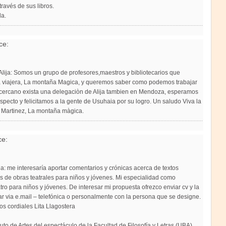
través de sus libros.
la.
ce:
lija: Somos un grupo de profesores,maestros y bibliotecarios que
a viajera, La montaña Magica, y queremos saber como podemos trabajar
 cercano exista una delegaciòn de Alija tambien en Mendoza, esperamos
especto y felicitamos a la gente de Usuhaia por su logro. Un saludo Viva la
o Martinez, La montaña màgica.
ce:
a: me interesaría aportar comentarios y crónicas acerca de textos
os de obras teatrales para niños y jóvenes. Mi especialidad como
atro para niños y jóvenes. De interesar mi propuesta ofrezco enviar cv y la
ar via e.mail – telefónica o personalmente con la persona que se designe.
s cordiales Lita Llagostera
tuto de Artes del espectáculo de la Facultad de Filosofía y Letras (UBA).