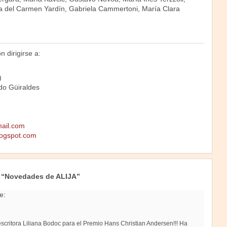
a del Carmen Yardín, Gabriela Cammertoni, María Clara
 dirigirse a:
)
do Güiraldes
mail.com
.blogspot.com
 “Novedades de ALIJA”
e:
escritora Liliana Bodoc para el Premio Hans Christian Andersen!!! Ha