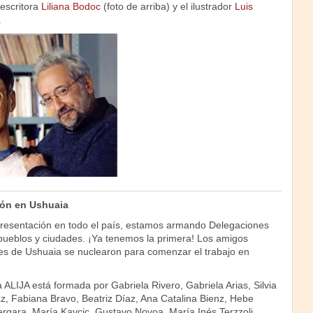
 escritora
Liliana Bodoc
(foto de arriba) y el ilustrador
Luis
.
ión en Ushuaia
epresentación en todo el país, estamos armando Delegaciones
 pueblos y ciudades. ¡Ya tenemos la primera! Los amigos
tes de Ushuaia se nuclearon para comenzar el trabajo en
ALIJA está formada por Gabriela Rivero, Gabriela Arias, Silvia
az, Fabiana Bravo, Beatriz Díaz, Ana Catalina Bienz, Hebe
rgara, María Kavcic, Gustavo Novoa, María Inés Terzzoli,