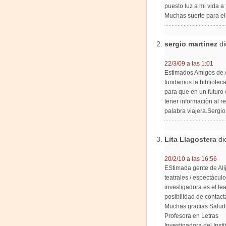
puesto luz a mi vida a 
Muchas suerte para el
sergio martinez
di
22/3/09 a las 1:01
Estimados Amigos de A
fundamos la bibliotec
para que en un futuro
tener informaciòn al r
palabra viajera.Sergi
Lita Llagostera
di
20/2/10 a las 16:56
EStimada gente de Alij
teatrales / espectácul
investigadora es el te
posibilidad de contact
Muchas gracias Saludo
Profesora en Letras
Investigadora del Insti