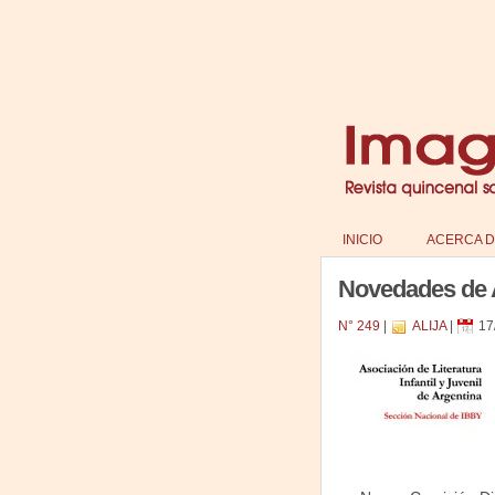
INICIO
ACERCA D
Novedades de 
N° 249
|
ALIJA
|
17