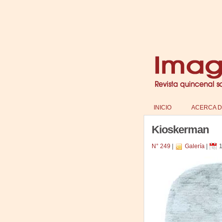
INICIO
ACERCA D
Kioskerman
N° 249
|
Galería
|
1