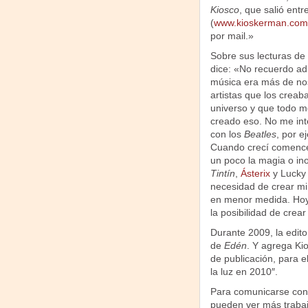
Kiosco
, que salió ent
(
www.kioskerman.com
por mail.»
Sobre sus lecturas de
dice: «No recuerdo admi
música era más de nos
artistas que los creaba
universo y que todo m
creado eso. No me in
con los
Beatles
, por e
Cuando crecí comencé a
un poco la magia o in
Tintín
,
Ásterix
y Lucky 
necesidad de crear mi
en menor medida. Hoy 
la posibilidad de crea
Durante 2009, la edito
de
Edén
. Y agrega K
de publicación, para e
la luz en 2010″.
Para comunicarse con e
pueden ver más traba