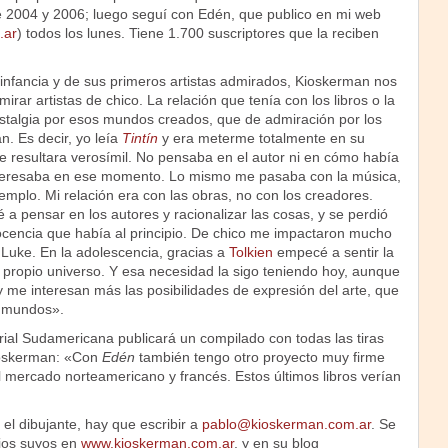
re 2004 y 2006; luego seguí con Edén, que publico en mi web
.ar
) todos los lunes. Tiene 1.700 suscriptores que la reciben
 infancia y de sus primeros artistas admirados, Kioskerman nos
rar artistas de chico. La relación que tenía con los libros o la
talgia por esos mundos creados, que de admiración por los
n. Es decir, yo leía
Tintín
y era meterme totalmente en su
e resultara verosímil. No pensaba en el autor ni en cómo había
teresaba en ese momento. Lo mismo me pasaba con la música,
jemplo. Mi relación era con las obras, no con los creadores.
 pensar en los autores y racionalizar las cosas, y se perdió
ocencia que había al principio. De chico me impactaron mucho
Luke. En la adolescencia, gracias a
Tolkien
empecé a sentir la
 propio universo. Y esa necesidad la sigo teniendo hoy, aunque
me interesan más las posibilidades de expresión del arte, que
r mundos».
rial Sudamericana publicará un compilado con todas las tiras
ioskerman: «Con
Edén
también tengo otro proyecto muy firme
l mercado norteamericano y francés. Estos últimos libros verían
l dibujante, hay que escribir a
pablo@kioskerman.com.ar
. Se
jos suyos en
www.kioskerman.com.ar
, y en su blog