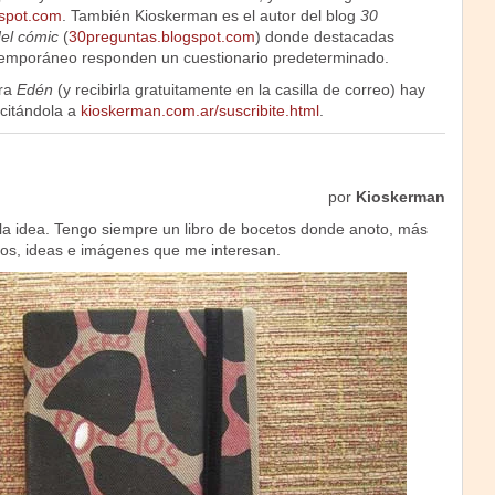
gspot.com
. También Kioskerman es el autor del blog
30
el cómic
(
30preguntas.blogspot.com
) donde destacadas
ntemporáneo responden un cuestionario predeterminado.
ira
Edén
(y recibirla gratuitamente en la casilla de correo) hay
icitándola a
kioskerman.com.ar/suscribite.html
.
por
Kioskerman
 la idea. Tengo siempre un libro de bocetos donde anoto, más
os, ideas e imágenes que me interesan.