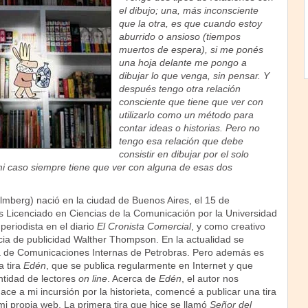
el dibujo; una, más inconsciente
que la otra, es que cuando estoy
aburrido o ansioso (tiempos
muertos de espera), si me ponés
una hoja delante me pongo a
dibujar lo que venga, sin pensar. Y
después tengo otra relación
consciente que tiene que ver con
utilizarlo como un método para
contar ideas o historias. Pero no
tengo esa relación que debe
consistir en dibujar por el solo
 mi caso siempre tiene que ver con alguna de esas dos
mberg) nació en la ciudad de Buenos Aires, el 15 de
 Licenciado en Ciencias de la Comunicación por la Universidad
periodista en el diario
El Cronista Comercial
, y como creativo
ncia de publicidad Walther Thompson. En la actualidad se
 de Comunicaciones Internas de Petrobras. Pero además es
a tira
Edén
, que se publica regularmente en Internet y que
tidad de lectores
on line
. Acerca de
Edén
, el autor nos
ce a mi incursión por la historieta, comencé a publicar una tira
i propia web. La primera tira que hice se llamó
Señor del