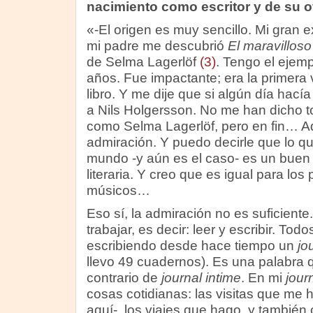
nacimiento como escritor y de su of
«-El origen es muy sencillo. Mi gran 
mi padre me descubrió
El maravilloso
de Selma Lagerlöf
(3)
. Tengo el ejem
años. Fue impactante; era la primera 
libro. Y me dije que si algún día hací
a Nils Holgersson. No me han dicho t
como Selma Lagerlöf, pero en fin… A
admiración. Y puedo decirle que lo q
mundo -y aún es el caso- es un buen 
literaria. Y creo que es igual para los 
músicos…
Eso sí, la admiración no es suficient
trabajar, es decir: leer y escribir. Tod
escribiendo desde hace tiempo un
jo
llevo 49 cuadernos). Es una palabra q
contrario de
journal intime
. En mi
jour
cosas cotidianas: las visitas que me h
aquí-, los viajes que hago, y tambié