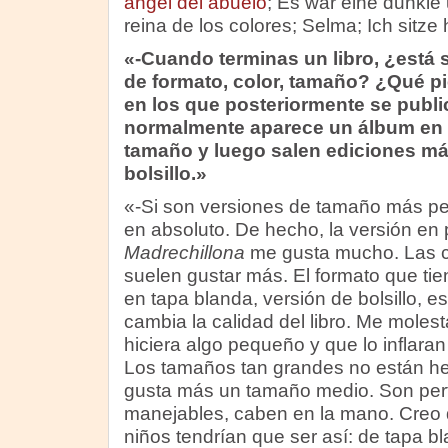
ángel del abuelo
; Es war eine dunkle
reina de los colores; Selma; Ich sitze 
«-Cuando terminas un libro, ¿está 
de formato, color, tamaño? ¿Qué p
en los que posteriormente se publ
normalmente aparece un álbum en 
tamaño y luego salen ediciones m
bolsillo.»
«-Si son versiones de tamaño más p
en absoluto. De hecho, la versión e
Madrechillona
me gusta mucho. Las 
suelen gustar más. El formato que ti
en tapa blanda, versión de bolsillo, 
cambia la calidad del libro. Me molesta
hiciera algo pequeño y que lo inflar
Los tamaños tan grandes no están h
gusta más un tamaño medio. Son per
manejables, caben en la mano. Creo q
niños tendrían que ser así: de tapa 