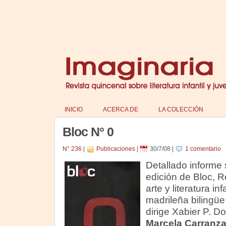
INICIO
ACERCA DE
LA COLECCIÓN
Bloc N° 0
N° 236
|
Publicaciones
|
30/7/08
|
1 comentario
Detallado informe 
edición de Bloc, R
arte y literatura inf
madrileña bilingüe
dirige Xabier P. 
Marcela Carranz