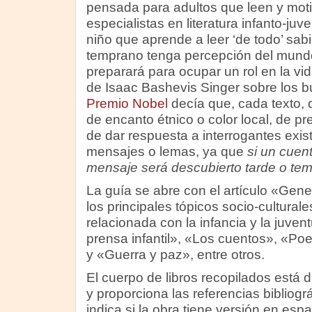
pensada para adultos que leen y mot
especialistas en literatura infanto-juv
niño que aprende a leer ‘de todo’ sa
temprano tenga percepción del mundo
preparará para ocupar un rol en la vi
de Isaac Bashevis Singer sobre los bue
Premio Nobel
decía que, cada texto,
de encanto étnico o color local, de 
de dar respuesta a interrogantes exist
mensajes o lemas, ya que
si un cuent
mensaje será descubierto tarde o temp
La guía se abre con el artículo «Gen
los principales tópicos socio-culturale
relacionada con la infancia y la juve
prensa infantil», «Los cuentos», «Po
y «Guerra y paz», entre otros.
El cuerpo de libros recopilados está di
y proporciona las referencias bibliográ
indica si la obra tiene versión en esp