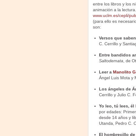
entre los libros y los 
animación a la lectura
www.uclm.es/cepli/pub
(para ello es necesar
son:
Versos que saben 
C. Cerrillo y Santi
Entre bandidos a
Saltodemata
, de O
Leer a
Manolito G
Ángel Luis Mota y
Los ángeles de 
Cerrillo y Julio C.
Yo leo, tú lees, él
por edades: Primer
desde 14 años y li
Utanda, Pedro C. C
El hombrecillo de