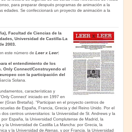
onso, para preparar después programas de animación a la
tas edades. Se confeccionará un proyecto de animación a la
a), Facultad de Ciencias de la
ades, Universidad de Castilla-La
de 2003.
en este número de
Leer x Leer
:
para el entendimiento de los
. Only Connect/Construyendo el
europeo con la participación del
García Solana.
 fundamentos, características y
 'Only Connect' iniciado en 1997 en
er (Gran Bretaña). "Participan en el proyecto centros de
scuelas de España, Francia, Grecia y del Reino Unido. Por el
 dos centros universitarios: la Universidad de St. Andrews y la
, por España, la Universidad Complutense de Madrid, la
y la Universidad de Castilla La Mancha: por Grecia, la
ica y la Universidad de Atenas, y por Francia, la Universidad