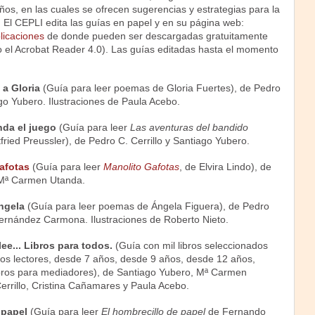
niños, en las cuales se ofrecen sugerencias y estrategias para la
. El CEPLI edita las guías en papel y en su página web:
licaciones
de donde pueden ser descargadas gratuitamente
io el Acrobat Reader 4.0). Las guías editadas hasta el momento
a Gloria
(Guía para leer poemas de Gloria Fuertes), de Pedro
ago Yubero. Ilustraciones de Paula Acebo.
nda el juego
(Guía para leer
Las aventuras del bandido
tfried Preussler), de Pedro C. Cerrillo y Santiago Yubero.
afotas
(Guía para leer
Manolito Gafotas
, de Elvira Lindo), de
 Mª Carmen Utanda.
Ángela
(Guía para leer poemas de Ángela Figuera), de Pedro
 Fernández Carmona. Ilustraciones de Roberto Nieto.
 lee... Libros para todos.
(Guía con mil libros seleccionados
os lectores, desde 7 años, desde 9 años, desde 12 años,
bros para mediadores), de Santiago Yubero, Mª Carmen
errillo, Cristina Cañamares y Paula Acebo.
 papel
(Guía para leer
El hombrecillo de papel
de Fernando