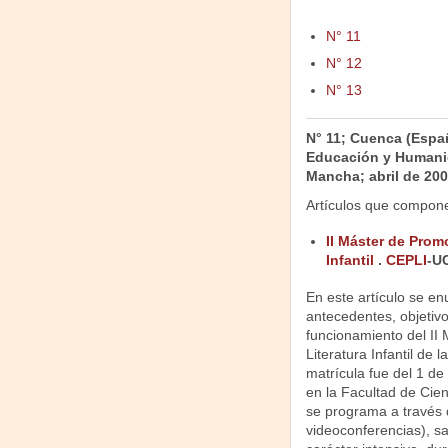
N° 11
N° 12
N° 13
N° 11; Cuenca (Españ
Educación y Humanid
Mancha; abril de 200
Artículos que compon
II Máster de Promo
Infantil
.
CEPLI
-U
En este artículo
se en
antecedentes, objetivo
funcionamiento del II
Literatura Infantil de
matrícula fue del 1 de
en la Facultad de Cie
se programa a través d
videoconferencias), sa