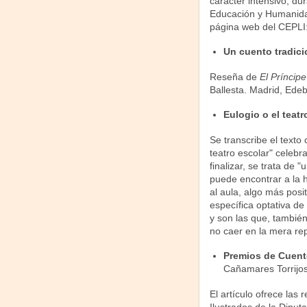
carácter intensivo, du
Educación y Humanida
página web del CEPLI
Un cuento tradici
Reseña de
El Príncip
Ballesta. Madrid, Edeb
Eulogio o el teat
Se transcribe el texto
teatro escolar" celebr
finalizar, se trata de
puede encontrar a la h
al aula, algo más posi
específica optativa de
y son las que, tambié
no caer en la mera rep
Premios de Cuento
Cañamares Torrijos
El artículo ofrece las