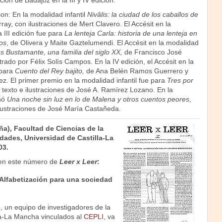
ción de Badajoz en la III y IV edición.
on: En la modalidad infantil
Nivâlis: la ciudad de los caballos de
rray, con ilustraciones de Mert Clavero. El Accésit en la
a III edición fue para
La lenteja Carla: historia de una lenteja en
os
, de Olivera y Maite Gaztelumendi. El Accésit en la modalidad
s Bustamante, una familia del siglo XX,
de Francisco José
trado por Félix Solís Campos. En la IV edición, el Accésit en la
 para
Cuento del Rey bajito,
de Ana Belén Ramos Guerrero y
. El primer premio en la modalidad infantil fue para
Tres por
n texto e ilustraciones de José A. Ramírez Lozano. En la
nó
Una noche sin luz en lo de Malena y otros cuentos peores
,
ilustraciones de José María Castañeda.
a), Facultad de Ciencias de la
ades, Universidad de Castilla-La
03.
en este número de
Leer x Leer
:
. Alfabetización para una sociedad
, un equipo de investigadores de la
la-La Mancha vinculados al
CEPLI
, va