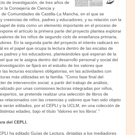
cto de investigación, de tres años de
or la Consejería de Ciencia y
a de Comunidades de Castilla-La Mancha, en el que se
 y creencias de niños, padres y educadores, y su relación con la
l papel de ésta como un elemento importante en el proceso de
expone el artículo la primera parte del proyecto plantea explorar
 valores de los niños de segundo ciclo de enseñanza primaria,
ores. En la segunda parte del proyecto el interés radicará en
ál es el papel que ocupa la lectura dentro de las escalas de
los padres y los educadores, planteándoles qué esperan de la
pel que se le asigna dentro del desarrollo personal y social del
investigación se fijará en el estudio de los valores que
 las lecturas escolares obligatorias, en las actividades con
cturas más utilizadas en la familia. "Como fase final del
er de intervención social, a partir del trabajo de análisis,
realizado por unas comisiones lectoras integradas por niños,
xpertos, se pretende realizar una selección de libros de
as relacionados con las creencias y valores que han sido objeto
ue serán editados, por el CEPLI y la UCLM, en una colección de
stintas edades, bajo el título 'Valores en los libros'."
ura del CEPLI.
EPLI ha editado Guías de Lectura, dirigidas a los mediadores