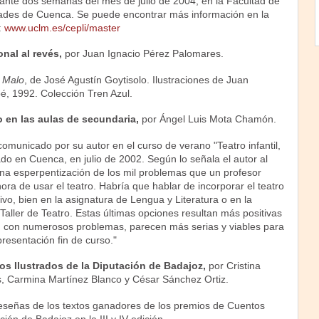
rante dos semanas del mes de julio de 2004, en la Facultad de
des de Cuenca. Se puede encontrar más información en la
:
www.uclm.es/cepli/master
onal al revés,
por Juan Ignacio Pérez Palomares.
e Malo
, de José Agustín Goytisolo. Ilustraciones de Juan
é, 1992. Colección Tren Azul.
ro en las aulas de secundaria,
por Ángel Luis Mota Chamón.
 comunicado por su autor en el curso de verano "Teatro infantil,
ado en Cuenca, en julio de 2002. Según lo señala el autor al
 "una esperpentización de los mil problemas que un profesor
ora de usar el teatro. Habría que hablar de incorporar el teatro
tivo, bien en la asignatura de Lengua y Literatura o en la
 Taller de Teatro. Estas últimas opciones resultan más positivas
n con numerosos problemas, parecen más serias y viables para
resentación fin de curso."
s Ilustrados de la Diputación de Badajoz,
por Cristina
, Carmina Martínez Blanco y César Sánchez Ortiz.
 reseñas de los textos ganadores de los premios de Cuentos