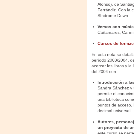
Alonso), de Santia
Ferrándiz. Con la c
Síndrome Down.
Versos con músi
Cañamares, Carmina
Cursos de formac
En esta nota se detall
período 2003/2004, de
acercar los libros y la
del 2004 son:
Introducción a las
Sandra Sánchez y Ca
permite el conocimi
una biblioteca como 
puntos de acceso, 
decimal universal.
Autores, personaj
un proyecto de a
este curso se parte