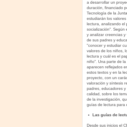
a desarrollar un proye
duración, financiado p
Tecnología de la Junt
estudiarán los valores
lectura, analizando e
socialización". Según 
y analizar creencias y
de sus padres y educad
"conocer y estudiar cu
valores de los niños, 
lectura y cuál es el pa
niño". Una parte de la 
aparecen reflejados en
estos textos y en la le
proyecto, con un caráct
valoración y síntesis 
padres, educadores y e
calidad, sobre los tem
de la investigación, q
guías de lectura para di
Las guías de lect
Desde sus inicios el C