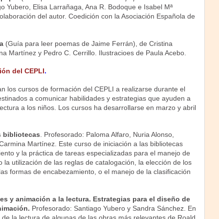
go Yubero, Elisa Larrañaga, Ana R. Bodoque e Isabel Mª
olaboración del autor. Coedición con la Asociación Española de
ca
(Guía para leer poemas de Jaime Ferrán), de Cristina
 Martínez y Pedro C. Cerrillo. Ilustracioes de Paula Acebo.
ión del CEPLI
.
an los cursos de formación del CEPLI a realizarse durante el
stinados a comunicar habilidades y estrategias que ayuden a
 lectura a los niños. Los cursos ha desarrollarse en marzo y abril
 bibliotecas
. Profesorado: Paloma Alfaro, Nuria Alonso,
rmina Martínez. Este curso de iniciación a las bibliotecas
ento y la práctica de tareas especializadas para el manejo de
la utilización de las reglas de catalogación, la elección de los
las formas de encabezamiento, o el manejo de la clasificación
es y animación a la lectura. Estrategias para el diseño de
nimación.
Profesorado: Santiago Yubero y Sandra Sánchez. En
 de la lectura de algunas de las obras más relevantes de Roald