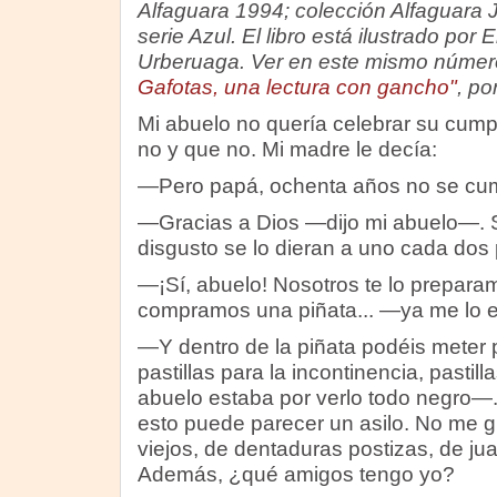
Alfaguara 1994; colección Alfaguara J
serie Azul. El libro está ilustrado por E
Urberuaga. Ver en este mismo número
Gafotas, una lectura con gancho"
, po
Mi abuelo no quería celebrar su cump
no y que no. Mi madre le decía:
—Pero papá, ochenta años no se cump
—Gracias a Dios —dijo mi abuelo—. S
disgusto se lo dieran a uno cada dos p
—¡Sí, abuelo! Nosotros te lo preparam
compramos una piñata... —ya me lo 
—Y dentro de la piñata podéis meter pa
pastillas para la incontinencia, pastill
abuelo estaba por verlo todo negro—. 
esto puede parecer un asilo. No me gu
viejos, de dentaduras postizas, de jua
Además, ¿qué amigos tengo yo?