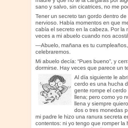
madre y que no te la cargaras por alg
sano y salvo, sin cicatrices, no me po
Tener un secreto tan gordo dentro d
nervioso. Había momentos en que me
cabía el secreto en la cabeza. Por la 
veces a mi abuelo cuando nos acost
—Abuelo, mañana es tu cumpleaños, 
celebraremos.
Mi abuelo decía: “Pues bueno”, y cerr
dormirse. Hay veces que parece un te
Al día siguiente le abr
cerdo es una hucha d
gente rompe el cerdo
llena; pero como yo n
llena y siempre quier
dos o tres monedas 
mi padre le hizo una ranura secreta en
contentos: ni yo tengo que romper la 