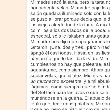
Mi madre sacó la tarta, pero la tarta 
por ochenta velas. Mi madre bajó las 
salón quedara iluminado sólo con la lu
se puso a llorar porque decía que le
los viejos alrededor de la tarta. A mi 
colmillos a los dos lados de la boca.
espectral, sólo le faltaban unas gotas 
Mi madre nos dijo que apagáramos los
Gritaron: ¡Una, dos y tres!, pero Yiha
apagó él casi todas. Hasta en las fie
hay un tío que te fastidia la vida. Mi 
cumpleaños no hay que pelearse, así
aguantarme, como siempre. Ahora qu
soplar velas, qué idiotez. Mientras pa
un muchacho excelente
, y a mi abue
lágrimas, como siempre que se birnda,
del Sol toca para las uvas o que sale 
muriéndose en la guerra. El abuelo d
tenía que decir unas palabras. Mi ab
y que no, pero se hizo el coro del Pap