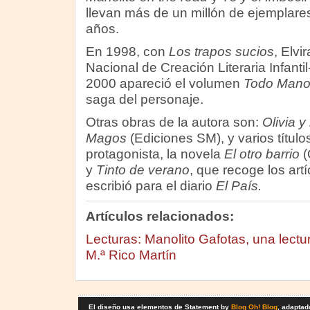
llevan más de un millón de ejemplare
años.
En 1998, con
Los trapos sucios
, Elvi
Nacional de Creación Literaria Infantil
2000 apareció el volumen
Todo Manol
saga del personaje.
Otras obras de la autora son:
Olivia y
Magos
(Ediciones SM), y varios títul
protagonista, la novela
El otro barrio
(
y
Tinto de verano
, que recoge los art
escribió para el diario
El País.
Artículos relacionados:
Lecturas: Manolito Gafotas, una lect
M.ª Rico Martín
El diseño usa elementos de Statement by
Blog Oh! Blog
, adaptad