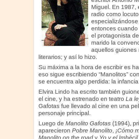
Miguel. En 1987, 
radio como locuto
especializándose
entonces cuando 
el protagonista de
marido la convenc
aquellos guiones 
literarios; y así lo hizo.
Su máxima a la hora de escribir es hac
eso sigue escribiendo “Manolitos” co
se encuentra algo perdida: la infancia
Elvira Lindo ha escrito también guione
el cine, y ha estrenado en teatro
La le
Gafotas fue llevado al cine en una pe
personaje principal.
Luego de
Manolito Gafotas
(1994), pri
aparecieron
Pobre Manolito
,
¡Cómo m
Manolito on the road
y
Yo y el Imbécil