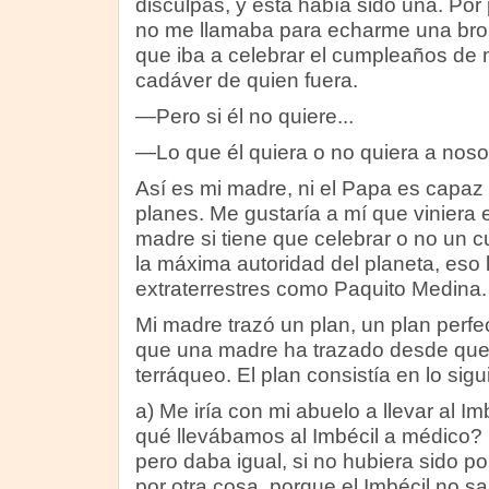
disculpas, y ésta había sido una. Por 
no me llamaba para echarme una bronc
que iba a celebrar el cumpleaños de 
cadáver de quien fuera.
—Pero si él no quiere...
—Lo que él quiera o no quiera a noso
Así es mi madre, ni el Papa es capaz
planes. Me gustaría a mí que viniera e
madre si tiene que celebrar o no un 
la máxima autoridad del planeta, eso
extraterrestres como Paquito Medina.
Mi madre trazó un plan, un plan perfe
que una madre ha trazado desde que e
terráqueo. El plan consistía en lo sigu
a) Me iría con mi abuelo a llevar al I
qué llevábamos al Imbécil a médico?
pero daba igual, si no hubiera sido p
por otra cosa, porque el Imbécil no sal