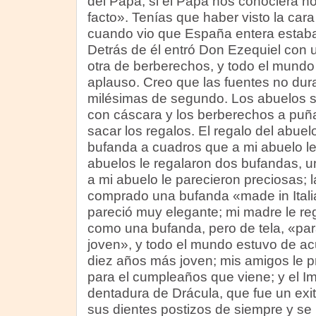
del Papa; si el Papa nos conociera no
facto». Tenías que haber visto la car
cuando vio que España entera estaba
Detrás de él entró Don Ezequiel con
otra de berberechos, y todo el mundo 
aplauso. Creo que las fuentes no dur
milésimas de segundo. Los abuelos 
con cáscara y los berberechos a pu
sacar los regalos. El regalo del abue
bufanda a cuadros que a mi abuelo le
abuelos le regalaron dos bufandas, u
a mi abuelo le parecieron preciosas; l
comprado una bufanda «made in Itali
pareció muy elegante; mi madre le re
como una bufanda, pero de tela, «pa
joven», y todo el mundo estuvo de a
diez años más joven; mis amigos le 
para el cumpleaños que viene; y el Im
dentadura de Drácula, que fue un exit
sus dientes postizos de siempre y se 