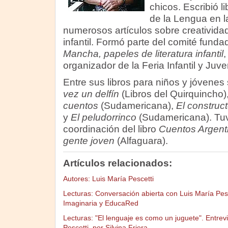
chicos. Escribió 
de la Lengua en l
numerosos artículos sobre creatividad,
infantil. Formó parte del comité funda
Mancha, papeles de literatura infantil
,
organizador de la Feria Infantil y Juv
Entre sus libros para niños y jóvene
vez un delfín
(Libros del Quirquincho)
cuentos
(Sudamericana),
El construc
y
El peludorrinco
(Sudamericana). Tuv
coordinación del libro
Cuentos Argenti
gente joven
(Alfaguara).
Artículos relacionados:
Autores: Luis María Pescetti
Lecturas: Conversación abierta con Luis María Pesce
Imaginaria y EducaRed
Lecturas: "El lenguaje es como un juguete". Entrevi
Pescetti, por Silvina Friera