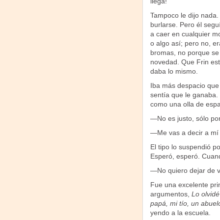
llega!
Tampoco le dijo nada.
burlarse. Pero él segu
a caer en cualquier m
o algo así; pero no, e
bromas, no porque se 
novedad. Que Frin estu
daba lo mismo.
Iba más despacio que s
sentía que le ganaba. 
como una olla de espag
—No es justo, sólo po
—Me vas a decir a mí l
El tipo lo suspendió po
Esperó, esperó. Cuando
—No quiero dejar de ve
Fue una excelente prim
argumentos,
Lo olvidé
papá, mi tío, un abuel
yendo a la escuela.