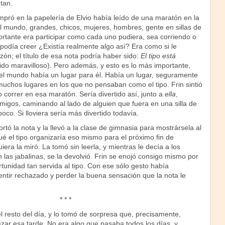
tan.
mpró en la papelería de Elvio había leído de una maratón en la
l mundo, grandes, chicos, mujeres, hombres, gente en sillas de
ortante era participar como cada uno pudiera, sea corriendo o
podía creer ¿Existía realmente algo así? Era como si le
zón; el título de esa nota podría haber sido:
El tipo está
ido maravilloso). Pero además, y esto es lo más importante,
el mundo había un lugar para él. Había un lugar, seguramente
muchos lugares en los que no pensaban como el tipo. Frin sintió
 correr en esa maratón. Sería divertido así, junto a
ella
,
migos, caminando al lado de alguien que fuera en una silla de
oco. Si lloviera sería más divertido todavía.
rtó la nota y la llevó a la clase de gimnasia para mostrársela al
é el tipo organizaría eso mismo para el próximo fin de
iera la miró. La tomó sin leerla, y mientras le decía a los
as jabalinas, se la devolvió. Frin se enojó consigo mismo por
unidad tan servida al tipo. Con ese sólo gesto había
ntir rechazado y perder la buena sensación que la nota le
* * *
l resto del día, y lo tomó de sorpresa que, precisamente,
cazar esa tarde. No era algo que pasaba todos los días, y