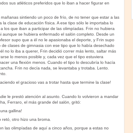
odos sus atléticos preferidos que lo iban a hacer figurar en
mañanas sintiendo un poco de frío, de no tener que estar a las
 la clase de educación física. A ese tipo sólo le importaba lo
 a los que iban a participar de las olimpíadas. Frin no hubiera
i aunque se hubiera enfermado el salón completo. Desde un
fesor supo que a él no le apasionaba el deporte, y Frin supo
o de clases de gimnasia con ese tipo que lo había desechado
l no lo iba a querer, Frin decidió correr más lento, saltar más
rarse lo menos posible y, cada vez que el tipo estuviera
hacer una flexión menos. Cuando el tipo lo descubría lo hacía
 cancha. Frin no decía nada, se levantaba y trotaba. Lento.
nto.
haciendo el gracioso vas a trotar hasta que termine la clase!
die le prestó atención al asunto. Cuando lo volvieron a mandar
ha, Ferraro, el más grande del salón, gritó:
una gallina!
 retó, otro hizo una broma.
en las olimpíadas de aquí a cinco años, porque a estas no