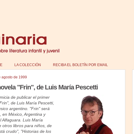
E
LA COLECCIÓN
RECIBA EL BOLETÍN POR EMAIL
e agosto de 1999
novela "Frin", de Luis María Pescetti
imicia de publicar el primer
Frin", de Luis María Pescetti,
sico argentino. "Frin" será
 en México, Argentina y
l Alfaguara. Luis María
e otros libros para niños, de
tá crudo", "Historias de los