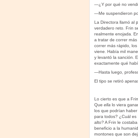
—¿Y por qué no vend
—Me suspendieron por
La Directora llamó al p
verdadero reto. Frin 
realmente enojada. En
a tratar de correr más 
correr más rápido, los
viene. Había mil manera
y levantó la sanción. E
exactamente qué habí
—Hasta luego, profesor
El tipo se retiró apen
Lo cierto es que a Fr
Que
ella
lo viera ganan
los que podrían haber
para todos? ¿Cuál es 
alto? A Frin le costab
beneficio a la humanid
montones que son dej