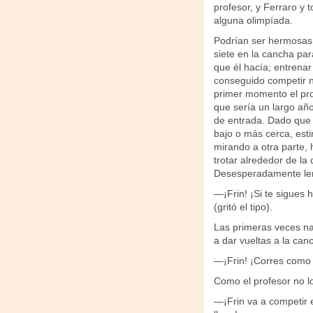
profesor, y Ferraro y t
alguna olimpíada.
Podrían ser hermosas 
siete en la cancha para
que él hacía; entrenar
conseguido competir n
primer momento el pro
que sería un largo añ
de entrada. Dado que é
bajo o más cerca, esti
mirando a otra parte, 
trotar alrededor de la
Desesperadamente le
—¡Frin! ¡Si te sigues 
(gritó el tipo).
Las primeras veces na
a dar vueltas a la canc
—¡Frin! ¡Corres como 
Como el profesor no lo
—¡Frin va a competir 