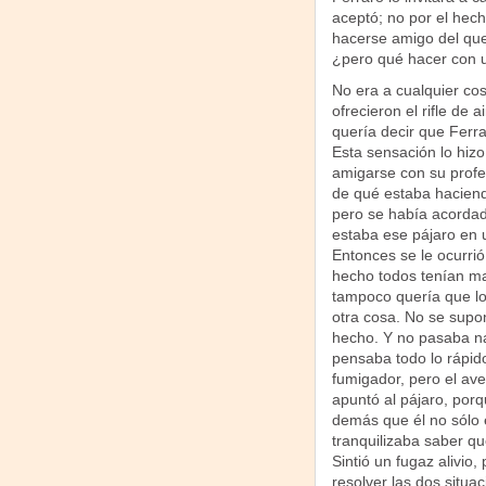
aceptó; no por el hech
hacerse amigo del qu
¿pero qué hacer con 
No era a cualquier cos
ofrecieron el rifle de
quería decir que Ferra
Esta sensación lo hizo
amigarse con su profes
de qué estaba haciendo
pero se había acordad
estaba ese pájaro en u
Entonces se le ocurrió
hecho todos tenían ma
tampoco quería que lo 
otra cosa. No se supon
hecho. Y no pasaba na
pensaba todo lo rápi
fumigador, pero el av
apuntó al pájaro, porq
demás que él no sólo e
tranquilizaba saber q
Sintió un fugaz alivi
resolver las dos situac