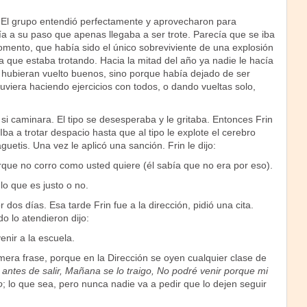
 El grupo entendió perfectamente y aprovecharon para
ía a su paso que apenas llegaba a ser trote. Parecía que se iba
omento, que había sido el único sobreviviente de una explosión
ra que estaba trotando. Hacia la mitad del año ya nadie le hacía
hubieran vuelto buenos, sino porque había dejado de ser
viera haciendo ejercicios con todos, o dando vueltas solo,
i caminara. El tipo se desesperaba y le gritaba. Entonces Frin
Iba a trotar despacio hasta que al tipo le explote el cerebro
uetis. Una vez le aplicó una sanción. Frin le dijo:
rque no corro como usted quiere (él sabía que no era por eso).
o que es justo o no.
r dos días. Esa tarde Frin fue a la dirección, pidió una cita.
 lo atendieron dijo:
nir a la escuela.
era frase, porque en la Dirección se oyen cualquier clase de
 antes de salir, Mañana se lo traigo, No podré venir porque mi
o
; lo que sea, pero nunca nadie va a pedir que lo dejen seguir