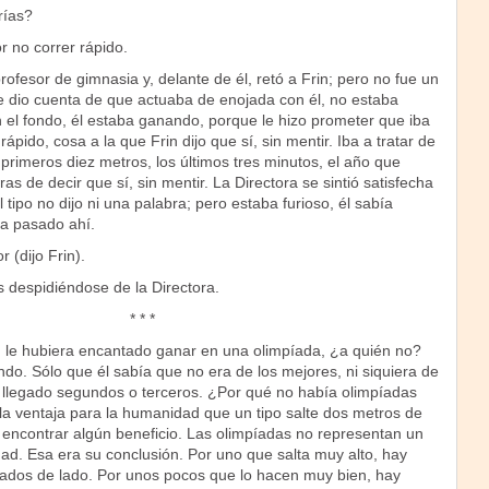
rías?
 no correr rápido.
rofesor de gimnasia y, delante de él, retó a Frin; pero no fue un
se dio cuenta de que actuaba de enojada con él, no estaba
 el fondo, él estaba ganando, porque le hizo prometer que iba
rápido, cosa a la que Frin dijo que sí, sin mentir. Iba a tratar de
 primeros diez metros, los últimos tres minutos, el año que
s de decir que sí, sin mentir. La Directora se sintió satisfecha
l tipo no dijo ni una palabra; pero estaba furioso, él sabía
a pasado ahí.
 (dijo Frin).
as despidiéndose de la Directora.
* * *
in le hubiera encantado ganar en una olimpíada, ¿a quién no?
do. Sólo que él sabía que no era de los mejores, ni siquiera de
 llegado segundos o terceros. ¿Por qué no había olimpíadas
la ventaja para la humanidad que un tipo salte dos metros de
a encontrar algún beneficio. Las olimpíadas no representan un
ad. Esa era su conclusión. Por uno que salta muy alto, hay
ados de lado. Por unos pocos que lo hacen muy bien, hay