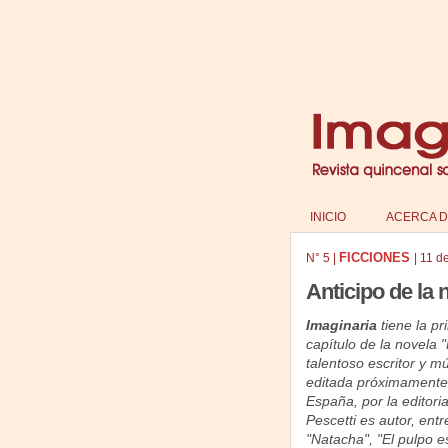
INICIO
ACERCA D
FICCIONES
N°
5
|
|
11 d
Anticipo de la 
Imaginaria
tiene la pr
capítulo de la novela "
talentoso escritor y mú
editada próximamente,
España, por la editoria
Pescetti es autor, entr
"Natacha", "El pulpo es