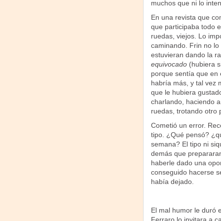
muchos que ni lo inten
En una revista que co
que participaba todo e
ruedas, viejos. Lo imp
caminando. Frin no lo 
estuvieran dando la ra
equivocado
(hubiera s
porque sentía que en 
habría más, y tal vez 
que le hubiera gustado
charlando, haciendo a
ruedas, trotando otro p
Cometió un error. Reco
tipo. ¿Qué pensó? ¿qu
semana? El tipo ni siqu
demás que prepararan l
haberle dado una oport
conseguido hacerse se
había dejado.
El mal humor le duró e
Ferraro lo invitara a 