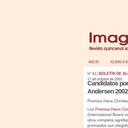
INICIO
ACERCA D
BOLETÍN DE ALIJA
N°
62
|
17 de octubre de 2001
Candidatos por
Andersen 2002 
Premios Hans Christi
Los
Premios Hans Chr
(International Board o
obra completa signifiqu
premiados son elegidos