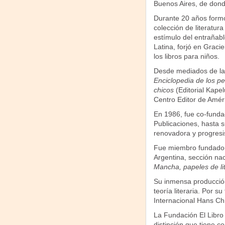
Buenos Aires, de don
Durante 20 años formó 
colección de literatura 
estímulo del entrañabl
Latina, forjó en Graci
los libros para niños.
Desde mediados de la 
Enciclopedia de los 
chicos
(Editorial Kape
Centro Editor de Améri
En 1986, fue co-fundad
Publicaciones, hasta s
renovadora y progresis
Fue miembro fundador d
Argentina, sección nac
Mancha, papeles de lite
Su inmensa producción a
teoría literaria. Por s
Internacional Hans Ch
La Fundación El Libro
distinción que tiene c