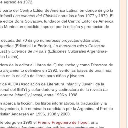
de egresó en 1972.
parte del Centro Editor de América Latina, en donde dirigió la
infantil
Los cuentos del Chiribitil
entre los años 1977 y 1979. El
e editor Boris Spivacow, fundador del Centro Editor de América
ela Montes un decidido impulso por la edición y promoción de
década del 70 dirigió numerosos proyectos editoriales:
pequeños
(Editorial La Encina),
La manzana roja
y
Cosas de
lusz) y
Cuentos de mi país
(Ediciones Culturales Argentinas-
ca Latina).
ora de la editorial Libros del Quirquincho y como Directora de
u alejamiento definitivo en 1992, sentó las bases de una línea
ta en la edición de libros para niños y jóvenes.
e ALIJA (Asociación de Literatura Infantil y Juvenil de la
ional del IBBY) y cofundadora y codirectora de la revista
La
ratura infantil y juvenil,
entre 1996 y 1998.
barca la ficción, los libros informativos, la traducción y la
u trayectoria, fue nominada candidata por la Argentina al Premio
ristian Andersen en 1996, 1998 y 2000.
 le otorgó en 1999 el
Premio Pregonero de Honor
, una
omo objetivo fundamental dar público reconocimiento a los