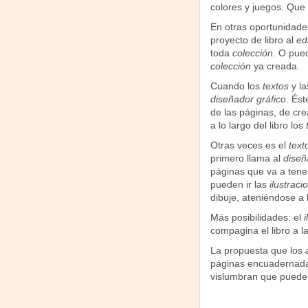
colores y juegos. Que
En otras oportunidade
proyecto de libro al
ed
toda
colección
. O pue
colección
ya creada.
Cuando los
textos
y l
diseñador gráfico
. Ést
de las páginas, de crea
a lo largo del libro los
Otras veces es el
text
primero llama al
diseñ
páginas que va a tene
pueden ir las
ilustraci
dibuje, ateniéndose a
Más posibilidades: el
i
compagina el libro a l
La propuesta que los
páginas encuadernadas
vislumbran que puede s