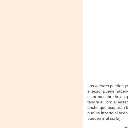
Los
autores
pueden ya
el
editor
puede haberles
se arma sobre hojas q
tendrá el libro al edit
ancho que ocuparán lo
que irá inserto el text
pueden ir al
corte
).