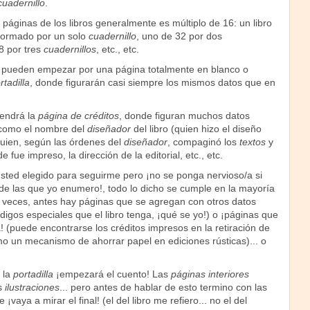
cuadernillo
.
 páginas de los libros generalmente es múltiplo de 16: un libro
formado por un solo
cuadernillo
, uno de 32 por dos
8 por tres
cuadernillos
, etc., etc.
pueden empezar por una página totalmente en blanco o
rtadilla
, donde figurarán casi siempre los mismos datos que en
endrá la
página de créditos
, donde figuran muchos datos
 como el nombre del
diseñador
del libro (quien hizo el diseño
uien, según las órdenes del
diseñador
, compaginó los
textos
y
e fue impreso, la dirección de la editorial, etc., etc.
usted elegido para seguirme pero ¡no se ponga nervioso/a si
 de las que yo enumero!, todo lo dicho se cumple en la mayoría
 a veces, antes hay páginas que se agregan con otros datos
ódigos especiales que el libro tenga, ¡qué se yo!) o ¡páginas que
a! (puede encontrarse los créditos impresos en la retiración de
mo un mecanismo de ahorrar papel en ediciones rústicas)... o
 la
portadilla
¡empezará el cuento! Las
páginas interiores
s
ilustraciones
... pero antes de hablar de esto termino con las
e ¡vaya a mirar el final! (el del libro me refiero... no el del