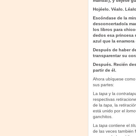
manda!), y déjese gui
Hojéelo. Véalo. Léal
Escóndase de la mira
desconcertado/a mari
los libros para chico
dedos esa princesa r
azul que la enamora 
Después de haber des
transparentar su cor
Después. Recién des
partir de él.
Ahora ubíquese como d
sus partes:
La
tapa
y la
contratap
respectivas
retiracion
de la
tapa
, la
retiraci
está unido por el
lomo
ganchitos.
La
tapa
contiene el
tít
de las veces también f