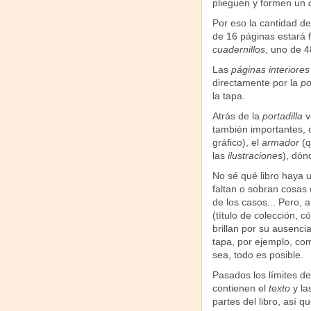
plieguen y formen un
Por eso la cantidad de
de 16 páginas estará 
cuadernillos
, uno de 4
Las
páginas interiores
directamente por la
po
la tapa.
Atrás de la
portadilla
v
también importantes,
gráfico), el
armador
(q
las
ilustraciones
), dónd
No sé qué libro haya 
faltan o sobran cosas
de los casos... Pero,
(título de colección, c
brillan por su ausenci
tapa, por ejemplo, co
sea, todo es posible.
Pasados los límites de
contienen el
texto
y la
partes del libro, así qu