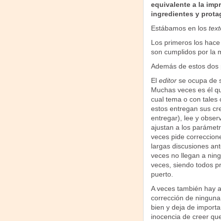
equivalente a la imp
ingredientes y prot
Estábamos en los
text
Los primeros los hac
son cumplidos por la 
Además de estos dos pr
El
editor
se ocupa de se
Muchas veces es él qu
cual tema o con tales 
estos entregan sus cre
entregar), lee y obse
ajustan a los parámet
veces pide correccion
largas discusiones ant
veces no llegan a ning
veces, siendo todos p
puerto.
A veces también hay a
corrección de ninguna
bien y deja de import
inocencia de creer que