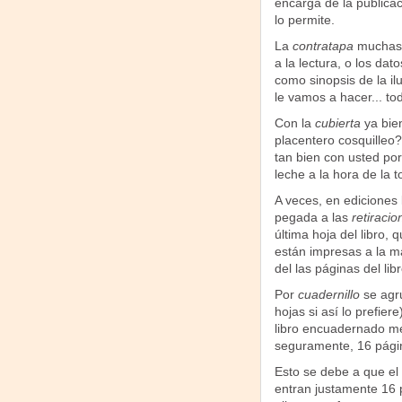
encarga de la publica
lo permite.
La
contratapa
muchas v
a la lectura, o los da
como sinopsis de la ilu
le vamos a hacer... tod
Con la
cubierta
ya bien
placentero cosquilleo?:
tan bien con usted p
leche a la hora de la t
A veces, en ediciones
pegada a las
retiracio
última hoja del libro, 
están impresas a la 
del las páginas del li
Por
cuadernillo
se agr
hojas si así lo prefier
libro encuadernado me
seguramente, 16 pági
Esto se debe a que el
entran justamente 16