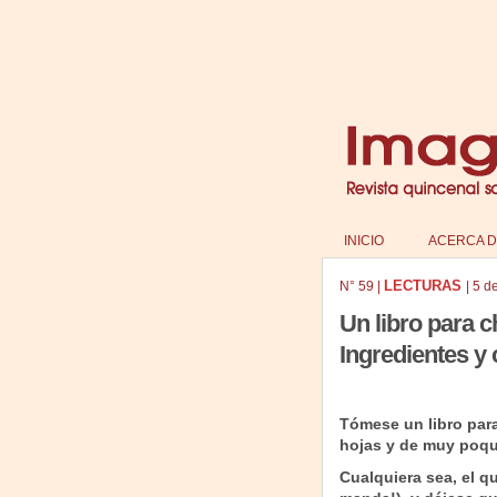
INICIO
ACERCA D
LECTURAS
N°
59
|
|
5 d
Un libro para c
Ingredientes y
Tómese un libro par
hojas y de muy poqui
Cualquiera sea, el q