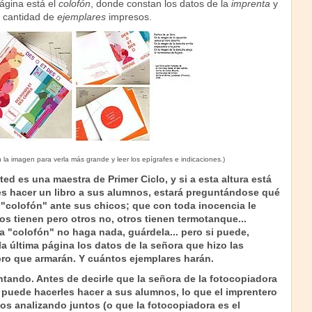
página está el
colofón
, donde constan los datos de la
imprenta
y
la cantidad de
ejemplares
impresos.
n la imagen para verla más grande y leer los epígrafes e indicaciones.)
 es una maestra de Primer Ciclo, y si a esta altura está
s hacer un libro a sus alumnos, estará preguntándose qué
 "colofón" ante sus chicos; que con toda inocencia le
os tienen pero otros no, otros tienen termotanque...
a "colofón" no haga nada, guárdela... pero si puede,
la última página los datos de la señora que hizo las
bro que armarán. Y cuántos ejemplares harán.
tando. Antes de decirle que la señora de la fotocopiadora
d puede hacerles hacer a sus alumnos, lo que el imprentero
mos analizando juntos (o que la fotocopiadora es el