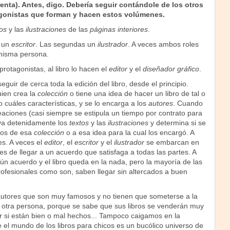
renta). Antes, digo. Debería seguir contándole de los otros
agonistas que forman y hacen estos volúmenes.
os
y las
ilustraciones
de las
páginas interiores
.
e un
escritor
. Las segundas un
ilustrador
. A veces ambos roles
misma persona.
otagonistas, al libro lo hacen el
editor
y el
diseñador gráfico
.
guir de cerca toda la edición del libro, desde el principio.
ien crea la
colección
o tiene una idea de hacer un libro de tal o
o cuáles características, y se lo encarga a los
autores
. Cuando
aciones (casi siempre se estipula un tiempo por contrato para
rva detenidamente los
textos
y las
ilustraciones
y determina si se
ros de esa
colección
o a esa idea para la cual los encargó. A
es. A veces el
editor
, el
escritor
y el
ilustrador
se embarcan en
es de llegar a un acuerdo que satisfaga a todas las partes. A
ún acuerdo y el libro queda en la nada, pero la mayoría de las
rofesionales como son, saben llegar sin altercados a buen
utores que son muy famosos y no tienen que someterse a la
 otra persona, porque se sabe que sus libros se venderán muy
ar si están bien o mal hechos... Tampoco caigamos en la
 el mundo de los libros para chicos es un bucólico universo de