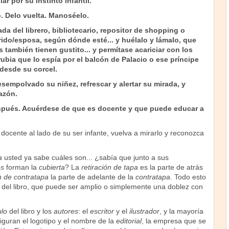
ar por su instinto infantil.
o. Delo vuelta. Manoséelo.
da del librero, bibliotecario, repositor de shopping o
do/esposa, según dónde esté... y huélalo y lámalo, que
s también tienen gustito... y permítase acariciar con los
ubia que lo espía por el balcón de Palacio o ese príncipe
desde su corcel.
empolvado su niñez, refrescar y alertar su mirada, y
azón.
pués. Acuérdese de que es docente y que puede educar a
ocente al lado de su ser infante, vuelva a mirarlo y reconozca
a
usted ya sabe cuáles son... ¿sabía que junto a sus
es
forman la
cubierta
? La
retiración de tapa
es la parte de atrás
ón de contratapa
la parte de adelante de la
contratapa
. Todo esto
del libro, que puede ser amplio o simplemente una doblez con
ulo
del libro y los
autores
: el
escritor
y el
ilustrador
, y la mayoría
iguran el logotipo y el nombre de la
editorial
, la empresa que se