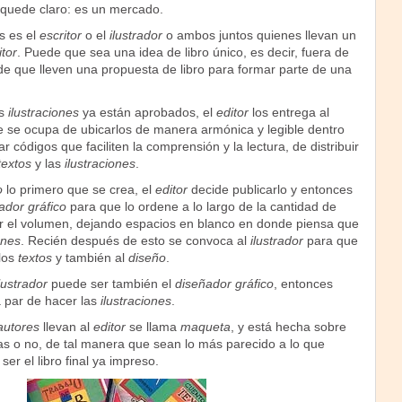
 quede claro: es un mercado.
s es el
escritor
o el
ilustrador
o ambos juntos quienes llevan un
itor
. Puede que sea una idea de libro único, es decir, fuera de
de que lleven una propuesta de libro para formar parte de una
as
ilustraciones
ya están aprobados, el
editor
los entrega al
e se ocupa de ubicarlos de manera armónica y legible dentro
r códigos que faciliten la comprensión y la lectura, de distribuir
textos
y las
ilustraciones
.
o
lo primero que se crea, el
editor
decide publicarlo y entonces
ador gráfico
para que lo ordene a lo largo de la cantidad de
r el volumen, dejando espacios en blanco en donde piensa que
ones
. Recién después de esto se convoca al
ilustrador
para que
 los
textos
y también al
diseño
.
lustrador
puede ser también el
diseñador gráfico
, entonces
a par de hacer las
ilustraciones
.
autores
llevan al
editor
se llama
maqueta
, y está hecha sobre
 o no, de tal manera que sean lo más parecido a lo que
er el libro final ya impreso.