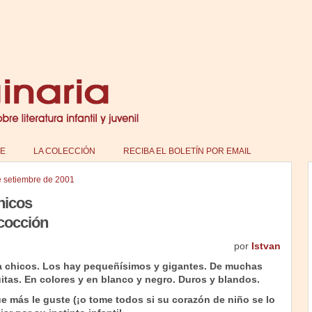
E
LA COLECCIÓN
RECIBA EL BOLETÍN POR EMAIL
e setiembre de 2001
hicos
 cocción
por
Istvan
a chicos. Los hay pequeñísimos y gigantes. De muchas
tas. En colores y en blanco y negro. Duros y blandos.
ue más le guste (¡o tome todos si su corazón de niño se lo