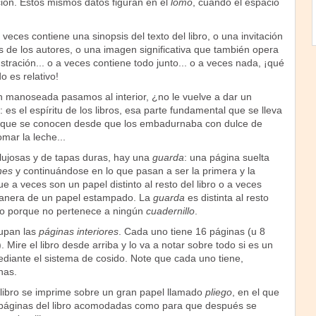
ción. Estos mismos datos figuran en el
lomo
, cuando el espacio
eces contiene una sinopsis del texto del libro, o una invitación
tos de los autores, o una imagen significativa que también opera
stración... o a veces contiene todo junto... o a veces nada, ¡qué
o es relativo!
 manoseada pasamos al interior, ¿no le vuelve a dar un
 es el espíritu de los libros, esa parte fundamental que se lleva
orque se conocen desde que los embadurnaba con dulce de
omar la leche...
 lujosas y de tapas duras, hay una
guarda
: una página suelta
nes
y continuándose en lo que pasan a ser la primera y la
que a veces son un papel distinto al resto del libro o a veces
manera de un papel estampado. La
guarda
es distinta al resto
bro porque no pertenece a ningún
cuadernillo
.
upan las
páginas interiores
. Cada uno tiene 16 páginas (u 8
e). Mire el libro desde arriba y lo va a notar sobre todo si es un
diante el sistema de cosido. Note que cada uno tiene,
nas.
 libro se imprime sobre un gran papel llamado
pliego
, en el que
 páginas del libro acomodadas como para que después se