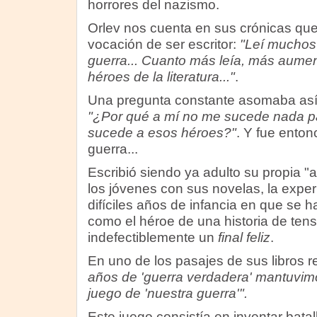
horrores del nazismo.
Orlev nos cuenta en sus crónicas que
vocación de ser escritor:
"Leí muchos 
guerra... Cuanto más leía, más aumen
héroes de la literatura..."
.
Una pregunta constante asomaba así
"¿Por qué a mí no me sucede nada pa
sucede a esos héroes?"
. Y fue enton
guerra...
Escribió siendo ya adulto su propia "a
los jóvenes con sus novelas, la exper
difíciles años de infancia en que se h
como el héroe de una historia de tensi
indefectiblemente un
final feliz
.
En uno de los pasajes de sus libros r
años de 'guerra verdadera' mantuvim
juego de 'nuestra guerra'".
Este juego consistía en inventar bata