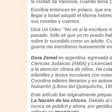
la ciudad de Varsovia, cuando tenía 
Escribía entonces en polaco, que era
llegar a Israel adoptó el idioma hebreo
sus novelas y cuentos.
Dice Uri Orlev:
"No sé si la escritura 
pasado. Sólo sé que yo no puedo habl
sobre lo sucedido como un adulto. C
guerra me transformo nuevamente en e
Dora Zemel
es argentina, egresada d
Ciencias Judaicas (AMIA) y Licencia
a la atención clínica de niños. Ha col
infantiles y textos escolares con not
Coordina talleres literarios y es autora
Nubarrón (Libros del Quirquincho, 19
Este artículo fue originalmente prepara
La Nación de los chicos
. Debido al c
nunca se publicó y ahora, por gentile
editada en
Imaginaria
.