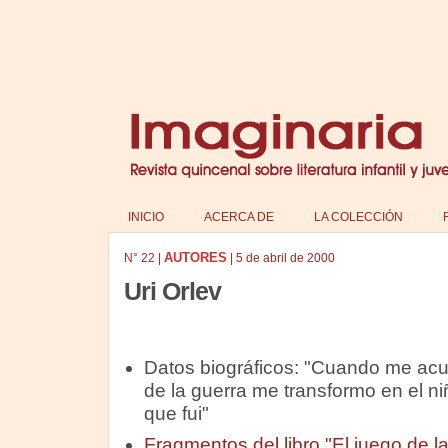
INICIO
ACERCA DE
LA COLECCIÓN
AUTORES
N°
22
|
|
5 de abril de 2000
Uri Orlev
Datos biográficos: "Cuando me ac
de la guerra me transformo en el ni
que fui"
Fragmentos del libro "El juego de l