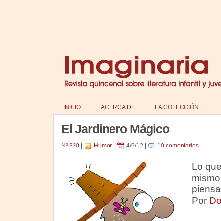
INICIO
ACERCA DE
LA COLECCIÓN
El Jardinero Mágico
Nº 320
|
Humor
|
4/9/12
|
10 comentarios
Lo que
mismo 
piensa
Por
Do