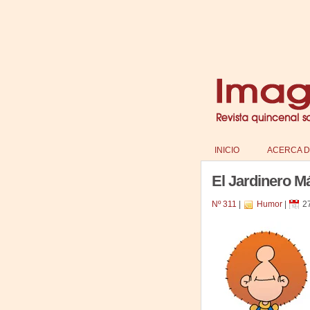
INICIO
ACERCA D
El Jardinero M
Nº 311
|
Humor
|
2