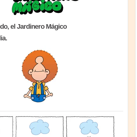
do, el Jardinero Mágico
ia.