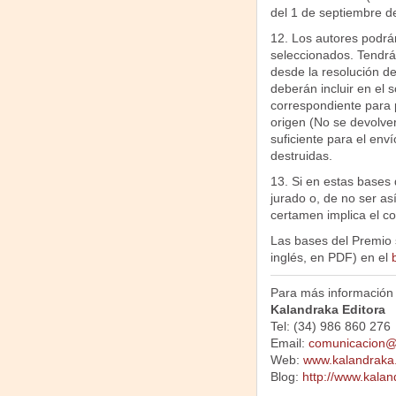
del 1 de septiembre d
12. Los autores podrán
seleccionados. Tendrá
desde la resolución de
deberán incluir en el s
correspondiente para p
origen (No se devolver
suficiente para el env
destruidas.
13. Si en estas bases 
jurado o, de no ser as
certamen implica el co
Las bases del Premio 
inglés, en PDF) en el
Para más información d
Kalandraka Editora
Tel: (34) 986 860 276
Email:
comunicacion@
Web:
www.kalandraka
Blog:
http://www.kalan