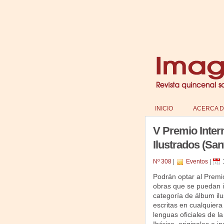
INICIO
ACERCA D
V Premio Inte
Ilustrados (Sa
Nº 308
|
Eventos
|
Podrán optar al Premi
obras que se puedan in
categoría de álbum ilu
escritas en cualquiera
lenguas oficiales de l