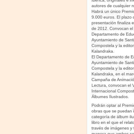
Ibérica, originales e in
autores de cualquier n
Habrá un único Premi
9.000 euros. El plazo 
presentación finaliza 
de 2012. Convocan el
Departamento de Educ
Ayuntamiento de Sant
Compostela y la editor
Kalandraka.
El Departamento de E
Ayuntamiento de Sant
Compostela y la editor
Kalandraka, en el marc
Campaña de Animación
Lectura, convocan el 
Internacional Compost
Álbumes Ilustrados.
Podrán optar al Premi
obras que se puedan in
categoría de álbum ilu
libro en el que el rela
través de imágenes y t
manera que ambos s