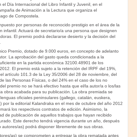
el Día Internacional del Libro Infantil y Juvenil, en el
Campaña de Animación a la Lectura que organiza el
iago de Compostela.
mpuesto por personas de reconocido prestigio en el área de la
ción infantil. Actuará de secretario/a una persona que designen
doras. El premio podrá declararse desierto y la decisión del
.
nico Premio, dotado de 9.000 euros, en concepto de adelanto
utor. La aprobación del gasto queda condicionada a la
suficiente en la partida económica 32100.48901 de los
012. El premio está sujeto a la retención del IRPF del 19%,
el artículo 101.3 de la Ley 35/2006 del 28 de noviembre, del
de las Personas Físicas, o del 24% en el caso de los no
del premio no se hará efectivo hasta que el/la autor/a o los/las
la obra acabada para su publicación. La obra premiada se
 lenguas oficiales peninsulares (gallego, catalán, euskera,
) por la editorial Kalandraka en el mes de octubre del año 2012
irmará los respectivos contratos de edición. Asimismo, la
idad de publicación de aquellos trabajos que hayan recibido
jurado. Este derecho tendrá vigencia durante un año, después
 (o autores/as) podrá disponer libremente de sus obras.
autores/as) se comprometen a entregar la obra rematada antes