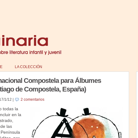
E
LA COLECCIÓN
rnacional Compostela para Álbumes
ntiago de Compostela, España)
17/1/12
|
2 comentarios
o todas la
cluir en la
strado,
 de las
a Península