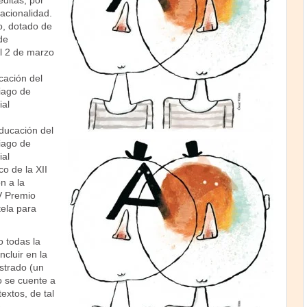
éditas, por
acionalidad.
o, dotado de
de
el 2 de marzo
ación del
iago de
ial
ducación del
iago de
ial
o de la XII
 a la
V Premio
ela para
o todas la
cluir en la
strado (un
to se cuente a
extos, de tal
e