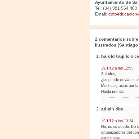
Ayuntamiento de Sa
Tel: (34) 981 554 400
Email:
dptoeducacion
2 comentarios sobre
Ilustrados (Santiag
harold trujillo
dice
19/1/12 a las 12:55
Saludos,
¿se puede enviar el pr
Muchas gracias por la
Hasta pronto.
admin
dice:
19/1/12 a las 13:34
No, no se puede. De t
organizadores del conc
difundimos.