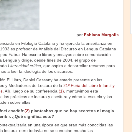
por
Fabiana Margolis
enciado en Filología Catalana y ha ejercido la enseñanza en
 1993 es profesor de Análisis del Discurso en Lengua Catalana
peu Fabra. Ha escrito libros y ensayos sobre comunicación
 la Lengua y dirige, desde fines de 2004, el grupo de
nado
Literacidad crítica
, que aspira a desarrollar recursos para
os a leer la ideología de los discursos.
ión El Libro, Daniel Cassany ha estado presente en las
es y Mediadores de Lectura de la
21º Feria del Libro Infantil y
es
. Allí, luego de su conferencia
(1)
, mantuvimos esta
 las prácticas de lectura y escritura y cómo la escuela y las
iden sobre ellas.
r el escribir
(2)
planteabas que no hay secretos ni magia
cribir. ¿Qué significa esto?
ntextualizarla en una época en que eran más conocidas las
la lectura, pero todavía no se conocían mucho las