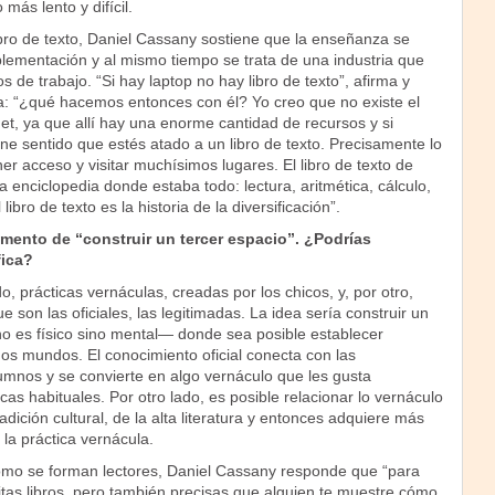
más lento y difícil.
ibro de texto, Daniel Cassany sostiene que la enseñanza se
ementación y al mismo tiempo se trata de una industria que
de trabajo. “Si hay laptop no hay libro de texto”, afirma y
: “¿qué hacemos entonces con él? Yo creo que no existe el
rnet, ya que allí hay una enorme cantidad de recursos y si
e sentido que estés atado a un libro de texto. Precisamente lo
ner acceso y visitar muchísimos lugares. El libro de texto de
a enciclopedia donde estaba todo: lectura, aritmética, cálculo,
 libro de texto es la historia de la diversificación”.
ento de “construir un tercer espacio”. ¿Podrías
fica?
 prácticas vernáculas, creadas por los chicos, y, por otro,
e son las oficiales, las legitimadas. La idea sería construir un
o es físico sino mental— donde sea posible establecer
os mundos. El conocimiento oficial conecta con las
umnos y se convierte en algo vernáculo que les gusta
cas habituales. Por otro lado, es posible relacionar lo vernáculo
dición cultural, de la alta literatura y entonces adquiere más
 la práctica vernácula.
ómo se forman lectores, Daniel Cassany responde que “para
itas libros, pero también precisas que alguien te muestre cómo