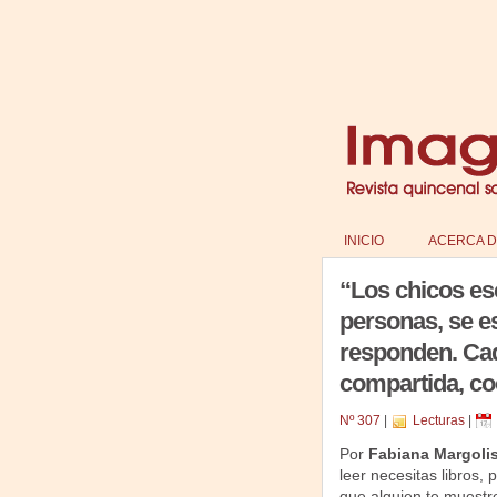
INICIO
ACERCA D
“Los chicos es
personas, se es
responden. Cad
compartida, co
Nº 307
|
Lecturas
|
Por
Fabiana Margoli
leer necesitas libros,
que alguien te muestr