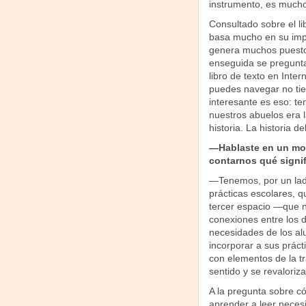
instrumento, es mucho 
Consultado sobre el l
basa mucho en su impl
genera muchos puestos 
enseguida se pregunta
libro de texto en Inte
puedes navegar no tien
interesante es eso: te
nuestros abuelos era l
historia. La historia del
—Hablaste en un mom
contarnos qué signi
—Tenemos, por un lado,
prácticas escolares, qu
tercer espacio —que n
conexiones entre los d
necesidades de los al
incorporar a sus prácti
con elementos de la tra
sentido y se revaloriza
A la pregunta sobre c
aprender a leer neces