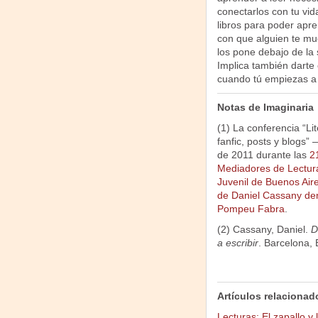
conectarlos con tu vid
libros para poder apre
con que alguien te mue
los pone debajo de la s
Implica también darte 
cuando tú empiezas a 
Notas de Imaginaria
(1) La conferencia “Lit
fanfic, posts y blogs”
de 2011 durante las
2
Mediadores de Lectura 
Juvenil de Buenos Air
de Daniel Cassany den
Pompeu Fabra
.
(2) Cassany, Daniel.
D
a escribir
. Barcelona, 
Artículos relacionad
Lecturas: El zapallo y