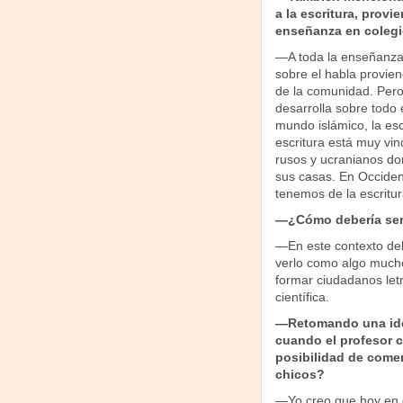
a la escritura, provi
enseñanza en coleg
—A toda la enseñanza
sobre el habla provien
de la comunidad. Pero
desarrolla sobre todo 
mundo islámico, la es
escritura está muy vin
rusos y ucranianos don
sus casas. En Occiden
tenemos de la escritur
—¿Cómo debería ser e
—En este contexto debe
verlo como algo mucho 
formar ciudadanos letr
científica.
—Retomando una idea
cuando el profesor c
posibilidad de comen
chicos?
—Yo creo que hoy en d