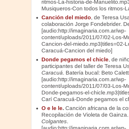
ritmos-La-historia-de-Manuelito.mp3
Musiqueros-Con todos los ritmos-La
Canción del miedo
, de Teresa Us
colaboración Jorge Fondebrider. 
[audio:http://imaginaria.com.ar/wp-
content/uploads/2011/07/02-Los-M
Cancion-del-miedo.mp3|titles=02-L
Caracuá-Cancion del miedo]
Donde pegamos el chicle
, de niñ
participantes del taller de Teresa 
Caracuá
. Batería bucal: Beto Caletti
[audio:http://imaginaria.com.ar/wp-
content/uploads/2011/07/03-Los-M
Donde-pegamos-el-chicle.mp3|titl
Carí Caracuá-Donde pegamos el ch
O e le le
.
Canción africana de la co
Recopilación de Violeta de Gainza
Colgantes
.
[audio:http://imaginaria.com.ar/wp-