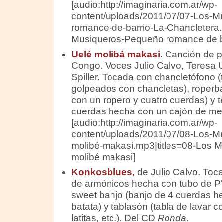
[audio:http://imaginaria.com.ar/wp-
content/uploads/2011/07/07-Los-
romance-de-barrio-La-Chancletera.
Musiqueros-Pequeño romance de ba
Uelé molibá makasi
.
Canción de p
Congo. Voces Julio Calvo, Teresa 
Spiller. Tocada con chancletófono 
golpeados con chancletas), roperb
con un ropero y cuatro cuerdas) y te
cuerdas hecha con un cajón de me
[audio:http://imaginaria.com.ar/wp-
content/uploads/2011/07/08-Los-M
molibé-makasi.mp3|titles=08-Los 
molibé makasi]
Konkosblues
,
de Julio Calvo. Toc
de armónicos hecha con tubo de PV
sweet banjo (banjo de 4 cuerdas he
batata) y tablasón (tabla de lavar co
latitas, etc.). Del CD
Ronda
.