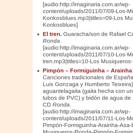
[audio:http://imaginaria.com.ar/wp-
content/uploads/2011/07/09-Los-M
Konkosblues.mp3|titles=09-Los Mu
Konkosblues]
El tren
.
Guaracha/son de Rafael Cu
Ronda
.
[audio:http://imaginaria.com.ar/wp-
content/uploads/2011/07/10-Los-M
tren.mp3|titles=10-Los Musiqueros-
Pimpón – Formiguinha – Arainha
Canciones tradicionales de España 
Luis Gonzaga y Humberto Teixeira)
aguantelagaita (gaita hecha con un
tubos de PVC) y bidón de agua de 
CD
Ronda
.
[audio:http://imaginaria.com.ar/wp-
content/uploads/2011/07/11-Los-M
Pimpón-Formiguinha-Arainha-Asa-b
Musiqueros-Ronda-Pimpón-Formig