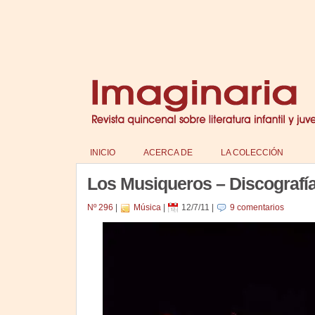
INICIO
ACERCA DE
LA COLECCIÓN
Los Musiqueros – Discografí
Nº 296
|
Música
|
12/7/11
|
9 comentarios