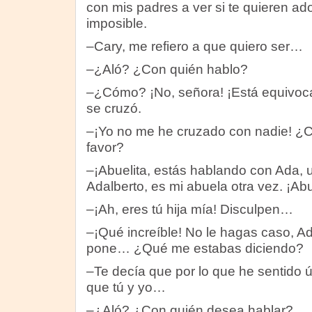
con mis padres a ver si te quieren ado
imposible.
–Cary, me refiero a que quiero ser…
–¿Aló? ¿Con quién hablo?
–¿Cómo? ¡No, señora! ¡Está equivoca
se cruzó.
–¡Yo no me he cruzado con nadie! ¿C
favor?
–¡Abuelita, estás hablando con Ada, 
Adalberto, es mi abuela otra vez. ¡Abu
–¡Ah, eres tú hija mía! Disculpen…
–¡Qué increíble! No le hagas caso, Ad
pone… ¿Qué me estabas diciendo?
–Te decía que por lo que he sentido ú
que tú y yo…
–¿Aló? ¿Con quién desea hablar?