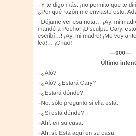
–Y te digo más: ¡no permito que te dir
¿Por qué razón me enviaste esto, Ad
–Déjame ver esa nota… ¡Ay, mi madre!
mandé a Pocho! ¡Disculpa, Cary, esto 
escribí…! ¡Ay, mi madre! ¡Me voy ant
lea!… ¡Chao!
—000—
Último inten
–¿Aló?
–¿Aló? ¿Estará Cary?
–¿Estará dónde?
–No, sólo pregunto si ella está.
–¿Si está dónde?
–Ahí, en su casa.
–Ah, sí. Está aquí en su casa.