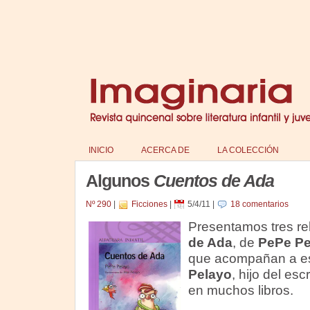
INICIO
ACERCA DE
LA COLECCIÓN
Algunos
Cuentos de Ada
Nº 290
|
Ficciones
|
5/4/11
|
18 comentarios
Presentamos tres rel
de Ada
, de
PePe Pe
que acompañan a es
Pelayo
, hijo del es
en muchos libros.