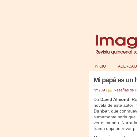
INICIO
ACERCA D
Mi papá es un 
Nº 289
|
Reseñas de li
De
David Almond.
Re
novela de este autor i
Dunbar
,
que conmueve 
sumamente seria que 
ver el mundo. Narrada 
trama deja entrever p