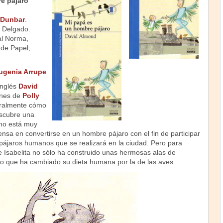
e pájaro
 Dunbar
.
 Delgado.
al Norma,
 de Papel;
ugenia Arrupe
inglés
David
ones de
Polly
tralmente cómo
escubre una
no está muy
ensa en convertirse en un hombre pájaro con el fin de participar
pájaros humanos que se realizará en la ciudad. Pero para
e Isabelita no sólo ha construido unas hermosas alas de
ino que ha cambiado su dieta humana por la de las aves.