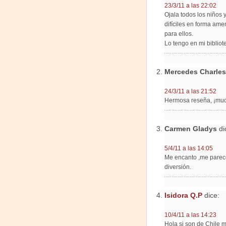
23/3/11 a las 22:02
Ojala todos los niños 
difíciles en forma am
para ellos.
Lo tengo en mi bibliot
Mercedes Charles
24/3/11 a las 21:52
Hermosa reseña, ¡muc
Carmen Gladys
di
5/4/11 a las 14:05
Me encanto ,me parece
diversión.
Isidora Q.P
dice:
10/4/11 a las 14:23
Hola si son de Chile 