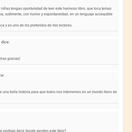
y niñas tengan oportunidad de leer este hermoso libro, que toca temas
ena, sutilmente, con humor y espontaneidad, en un lenguaje accequible
eca y es uno de los preferidos de mis lectores.
dice:
has gracias!
ce:
 una bella historia para que todos nos internemos en un mundo lleno de
me podrian decir donde venden este libro?