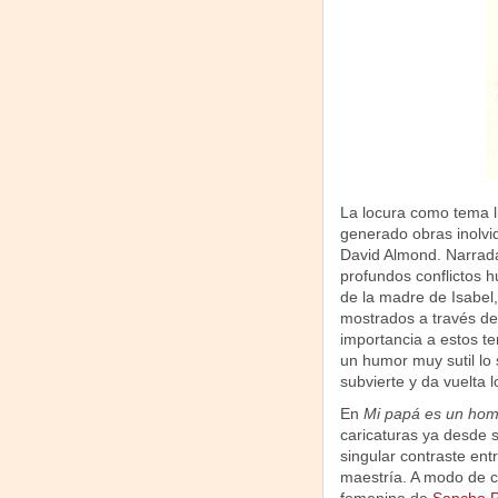
La locura como tema l
generado obras inolvid
David Almond. Narrada 
profundos conflictos h
de la madre de Isabel,
mostrados a través de l
importancia a estos te
un humor muy sutil lo 
subvierte y da vuelta
En
Mi papá es un hom
caricaturas ya desde 
singular contraste ent
maestría. A modo de co