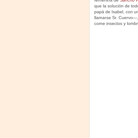
femenina de
Sancho 
que la solución de tod
papá de Isabel, con u
llamarse Sr. Cuervo—, 
come insectos y lombri