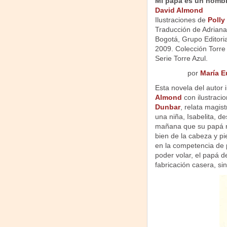
Mi papá es un hombr
David Almond
Ilustraciones de
Polly
Traducción de Adriana
Bogotá, Grupo Editori
2009. Colección Torre
Serie Torre Azul.
por
María E
Esta novela del autor 
Almond
con ilustraci
Dunbar
, relata magis
una niña, Isabelita, d
mañana que su papá 
bien de la cabeza y pi
en la competencia de 
poder volar, el papá d
fabricación casera, s