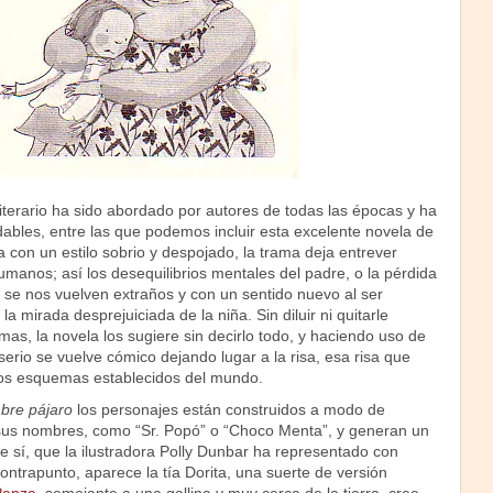
iterario ha sido abordado por autores de todas las épocas y ha
ables, entre las que podemos incluir esta excelente novela de
con un estilo sobrio y despojado, la trama deja entrever
umanos; así los desequilibrios mentales del padre, o la pérdida
 se nos vuelven extraños y con un sentido nuevo al ser
a mirada desprejuiciada de la niña. Sin diluir ni quitarle
mas, la novela los sugiere sin decirlo todo, y haciendo uso de
serio se vuelve cómico dejando lugar a la risa, esa risa que
 los esquemas establecidos del mundo.
bre pájaro
los personajes están construidos a modo de
sus nombres, como “Sr. Popó” o “Choco Menta”, y generan un
re sí, que la ilustradora Polly Dunbar ha representado con
ntrapunto, aparece la tía Dorita, una suerte de versión