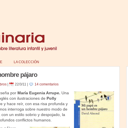
E
LA COLECCIÓN
hombre pájaro
bros
|
22/3/11
|
14 comentarios
seña por
María Eugenia Arrupe.
Una
nglés con ilustraciones de
Polly
y hace reír, con esa risa profunda y
nos interroga sobre nuestro modo de
con un estilo sobrio y despojado, la
rofundos conflictos humanos.