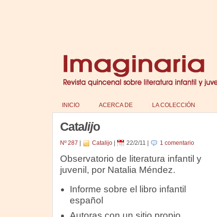
INICIO
ACERCA DE
LA COLECCIÓN
Cata
lij
o
Nº 287
|
Catalijo
|
22/2/11
|
1 comentario
Observatorio de literatura infantil y
juvenil, por Natalia Méndez.
Informe sobre el libro infantil
español
Autoras con un sitio propio