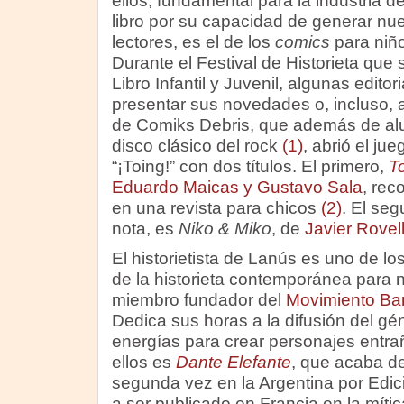
ellos, fundamental para la industria de
libro por su capacidad de generar nu
lectores, es el de los
comics
para niñ
Durante el Festival de Historieta que s
Libro Infantil y Juvenil, algunas edit
presentar sus novedades o, incluso, 
de Comiks Debris, que además de alu
disco clásico del rock
(1)
, abrió el ju
“¡Toing!” con dos títulos. El primero,
To
Eduardo Maicas y Gustavo Sala
, rec
en una revista para chicos
(2)
. El se
nota, es
Niko & Miko
, de
Javier Rovel
El historietista de Lanús es uno de lo
de la historieta contemporánea para n
miembro fundador del
Movimiento Ba
Dedica sus horas a la difusión del gé
energías para crear personajes entr
ellos es
Dante Elefante
, que acaba de
segunda vez en la Argentina por Edic
a ser publicado en Francia en la mític