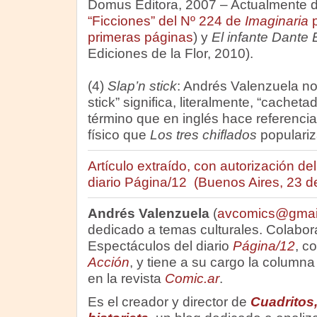
Domus Editora, 2007 – Actualmente 
“Ficciones” del Nº 224 de
Imaginaria
p
primeras páginas
) y
El infante Dante 
Ediciones de la Flor, 2010).
(4)
Slap’n stick
: Andrés Valenzuela no
stick” significa, literalmente, “cachetad
término que en inglés hace referenci
físico que
Los tres chiflados
populariz
Artículo extraído, con autorización del 
diario Página/12 (Buenos Aires, 23 de
Andrés Valenzuela
(
avcomics@gmai
dedicado a temas culturales. Colabor
Espectáculos del diario
Página/12
, c
Acción
, y tiene a su cargo la columna 
en la revista
Comic.ar
.
Es el creador y director de
Cuadritos