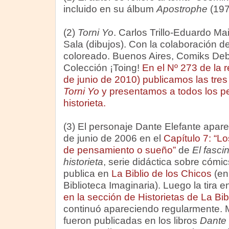
incluido en su álbum
Apostrophe
(197
(2)
Torni Yo
. Carlos Trillo-Eduardo Ma
Sala (dibujos). Con la colaboración 
coloreado. Buenos Aires, Comiks Deb
Colección ¡Toing!
En el Nº 273 de la r
de junio de 2010) publicamos las tre
Torni Yo
y presentamos a todos los p
historieta.
(3) El personaje Dante Elefante apare
de junio de 2006 en el
Capítulo 7: “Lo
de pensamiento o sueño”
de
El fasci
historieta
, serie didáctica sobre cóm
publica en
La Biblio de los Chicos
(en
Biblioteca Imaginaria). Luego la tira 
en la sección de Historietas de La Bib
continuó apareciendo regularmente. M
fueron publicadas en los libros
Dante 