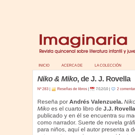
INICIO
ACERCA DE
LA COLECCIÓN
Niko & Miko
, de J. J. Rovella
Nº 283
|
Reseñas de libros
|
7/12/10
|
2 comentar
Reseña por
Andrés Valenzuela.
Nik
Miko
es el cuarto libro de
J.J. Rovell
publicado y en él se encuentra su m
como narrador. Suerte de novela gráf
para niños, aquí el autor presenta a 