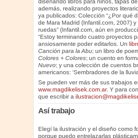
diseñando libros para niños, tapas de 
además, realizando proyectos literari
ya publicados: Colección “¿Por qué 
de Mara Madrid (Infantil.com, 2007) 
ruedas” (Infantil.com, aún en producc
“Estoy terminando cuatro proyectos p
ansiosamente poder editarlos. Un
lib
Canción para la Abu
; un libro de po
Colores + Colores
; un cuento en for
Nuevo
; y una colección de cuentos b
americanos: ‘Sembradores de la lluvia
Se pueden ver más de sus trabajos e
www.magdikelisek.com.ar
. Y para co
que escribir a
ilustracion@magdikelis
Así trabajo
Elegí la ilustración y el diseño como
porque puedo entrelazarlas plástica