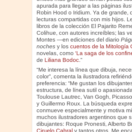
apurada para llegar a las páginas ilu
Robin Hood o Iridium. Ya de grande, d
lecturas compartidas con mis hijos. L
libros de la colección El Pajarito R
Colihue, con autores increíbles; las v
Montes —en ediciones del diario
Pág
noches
y los
cuentos de la Mitología 
novelas, como
‘La saga de los confin
de
Liliana Bodoc
.”
“Me interesa la línea que dibuja, neces
color”, comenta la ilustradora refirién
preferencia: “Me gustan los dibujante
estructura, de línea sutil o apasionada
Toulouse Lautrec, Van Gogh, Picasso
y Guillermo Roux. La búsqueda expre
conmueve especialmente y motiva mi 
muchos ilustradores argentinos que 
dibujantes: Roque Pronesti, Alberto B
Ciruelo Cabral
y tantos otros. Me enc