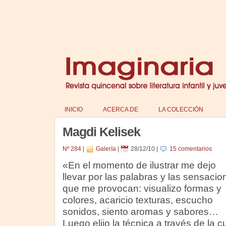
INICIO
ACERCA DE
LA COLECCIÓN
Magdi Kelisek
Nº 284
|
Galería
|
28/12/10
|
15 comentarios
«En el momento de ilustrar me dejo
llevar por las palabras y las sensacio
que me provocan: visualizo formas y
colores, acaricio texturas, escucho
sonidos, siento aromas y sabores…
Luego elijo la técnica a través de la c