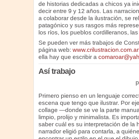
de historias dedicadas a chicos ya ini
decir entre 9 y 12 años. Las narraci
a colaborar desde la ilustración, se r
patagónico y sus rasgos más represen
los ríos, los pueblos cordilleranos, las 
Se pueden ver más trabajos de Cons
página web:
www.crilustracion.com.ar
ella hay que escribir a
comaroar@yah
Así trabajo
p
Primero pienso en un lenguaje correcto
escena que tengo que ilustrar. Por ej
collage —donde se ve la parte manua
limpio, prolijo y minimalista. Es import
saber cuál es su interpretación de la h
narrador eligió para contarla, a quiéne
encontrar un estilo en el que el dibujo