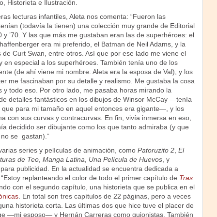
, Historieta e Ilustración.
s lecturas infantiles, Aleta nos comenta: “Fueron las
 tenían (todavía la tienen) una colección muy grande de Editorial
0 y ’70. Y las que más me gustaban eran las de superhéroes: el
affenberger era mi preferido, el Batman de Neil Adams, y la
de Curt Swan, entre otros. Así que por ese lado me viene el
 y en especial a los superhéroes. También tenía uno de los
iente (de ahí viene mi nombre: Aleta era la esposa de Val), y los
er me fascinaban por su detalle y realismo. Me gustaba la cosa
 y todo eso. Por otro lado, me pasaba horas mirando la
 de detalles fantásticos en los dibujos de Winsor McCay —tenía
o, que para mi tamaño en aquel entonces era gigante—, y los
a con sus curvas y contracurvas. En fin, vivía inmersa en eso,
nía decidido ser dibujante como los que tanto admiraba (y que
no se gastan).”
 varias series y películas de animación, como
Patoruzito 2
,
El
turas de Teo
,
Manga Latina
,
Una Película de Huevos
, y
ara publicidad. En la actualidad se encuentra dedicada a
“Estoy replanteando el color de todo el primer capítulo de
Tras
ndo con el segundo capítulo, una historieta que se publica en el
ónicas
. En total son tres capítulos de 22 páginas, pero a veces
na historieta corta. Las últimas dos que hice tuve el placer de
age —mi esposo— y Hernán Carreras como guionistas. También