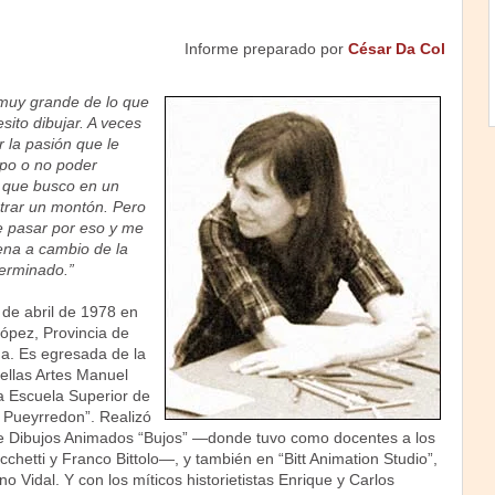
Informe preparado por
César Da Col
 muy grande de lo que
ito dibujar. A veces
r la pasión que le
mpo o no poder
o que busco en un
trar un montón. Pero
de pasar por eso y me
ena a cambio de la
terminado.”
0 de abril de 1978 en
López, Provincia de
na. Es egresada de la
ellas Artes Manuel
a Escuela Superior de
no Pueyrredon”. Realizó
 de Dibujos Animados “Bujos” —donde tuvo como docentes a los
hetti y Franco Bittolo—, y también en “Bitt Animation Studio”,
no Vidal. Y con los míticos historietistas Enrique y Carlos