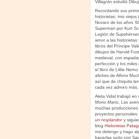
Villagrán estudió Dibujo
Recordando sus primera
historietas; mis viejos
Novaro de los años ’6
Superman por Kurt Sch
Legión de Supehéroes 
amor a las historietas
libros del Príncipe Val
dibujos de Harold Fost
medieval, con espadas
perfección y los miles
el libro de Little Nem
afiches de Alfons Much
así que de chiquita te
cada vez admiro más, 
Aleta Vidal trabajó en
Mono Mario
,
Las aven
muchas producciones p
proyectos personales: 
un resplandor
y siguie
blog
Historietas Patag
me detengo y hago algu
hacerlas junto con S