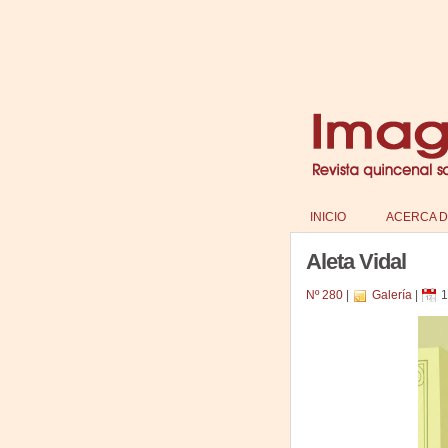
INICIO
ACERCA D
Aleta Vidal
Nº 280
|
Galería
|
1