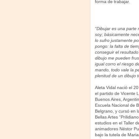
forma de trabajar.
“Dibujar es una parte
soy; básicamente neces
lo sufro justamente po
pongo: la falta de tie
conseguir el resultad
dibujo me pueden frus
igual corro el riesgo 
mando, todo vale la p
plenitud de un dibujo 
Aleta Vidal nació el 2
el partido de Vicente 
Buenos Aires, Argenti
Escuela Nacional de B
Belgrano, y cursó en l
Bellas Artes “Prilidia
estudios en el Taller
animadores Néstor Pucc
bajo la tutela de Maria