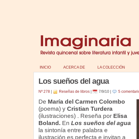
INICIO
ACERCA DE
LA COLECCIÓN
Los sueños del agua
Nº 278
|
Reseñas de libros
|
7/9/10
|
5 comentari
De
María del Carmen Colombo
(poema) y
Cristian Turdera
(ilustraciones)
. Reseña por
Elisa
Boland.
En
Los sueños del agua
la sintonía entre palabra e
ilustración es perfecta e invitan a