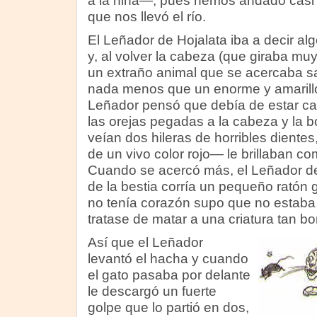
a la niña—, pues hemos andado casi 
que nos llevó el río.
El Leñador de Hojalata iba a decir a
y, al volver la cabeza (que giraba mu
un extraño animal que se acercaba sa
nada menos que un enorme y amarillo
Leñador pensó que debía de estar ca
las orejas pegadas a la cabeza y la b
veían dos hileras de horribles diente
de un vivo color rojo— le brillaban c
Cuando se acercó más, el Leñador de
de la bestia corría un pequeño ratón
no tenía corazón supo que no estaba 
tratase de matar a una criatura tan bo
Así que el Leñador
levantó el hacha y cuando
el gato pasaba por delante
le descargó un fuerte
golpe que lo partió en dos,