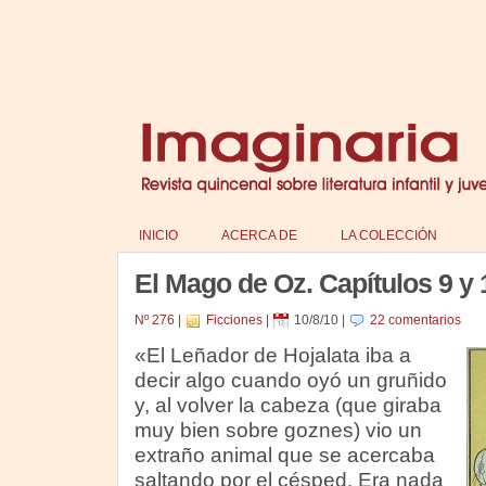
INICIO
ACERCA DE
LA COLECCIÓN
El Mago de Oz. Capítulos 9 y 
Nº 276
|
Ficciones
|
10/8/10
|
22 comentarios
«El Leñador de Hojalata iba a
decir algo cuando oyó un gruñido
y, al volver la cabeza (que giraba
muy bien sobre goznes) vio un
extraño animal que se acercaba
saltando por el césped. Era nada