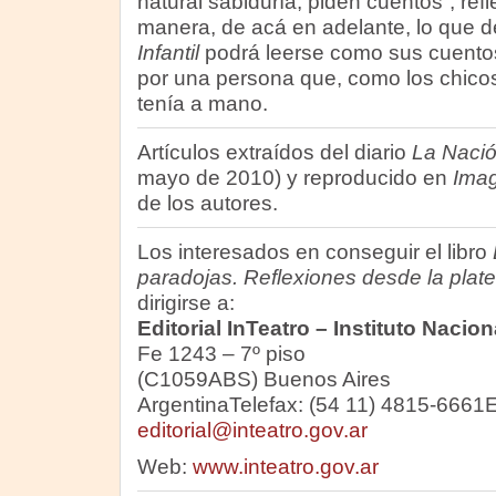
natural sabiduría, piden cuentos”, refl
manera, de acá en adelante, lo que 
Infantil
podrá leerse como sus cuento
por una persona que, como los chicos
tenía a mano.
Artículos extraídos del diario
La Naci
mayo de 2010) y reproducido en
Imag
de los autores.
Los interesados en conseguir el libro
paradojas. Reflexiones desde la plat
dirigirse a:
Editorial InTeatro – Instituto Nacion
Fe 1243 – 7º piso
(C1059ABS) Buenos Aires
ArgentinaTelefax: (54 11) 4815-6661E
editorial@inteatro.gov.ar
Web:
www.inteatro.gov.ar