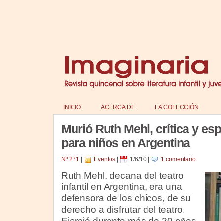
INICIO
ACERCA DE
LA COLECCIÓN
Murió Ruth Mehl, crítica y esp
para niños en Argentina
Nº 271
|
Eventos
|
1/6/10
|
1 comentario
Ruth Mehl, decana del teatro
infantil en Argentina, era una
defensora de los chicos, de su
derecho a disfrutar del teatro.
Ejerció durante más de 30 años