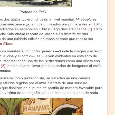
Portada de
Felix
.
s dos títulos tuvieron difusión a nivel mundial:
Mi abuelo es
e una manzana roja
, ambos publicados por primera vez en 1974.
n editados en español en 1982 y luego descatalogados
(1)
. Pero
orial Kalandraka rescató del olvido a
La historia de una
ta de una cuidada edición en tapas cartoné que resalta las
ro-álbum
.
lbum manifiesta con otros géneros —donde la imagen y el texto
: el cine y el cómic—, se vuelven evidentes en este libro de
a imaginar cada una de las ilustraciones como una viñeta con
s
(2)
, o bien dejarse llevar por la sucesión de imágenes al estilo
s mudas.
 manzana como protagonista, se suceden en una cadena
y efectos regidos por el azar. Se trata de una serie de
as que finalizan en el punto de partida de manera favorable para
ido víctima de un engaño, sin que éste se de cuenta de nada.