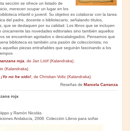
a sección se ofrece un listado de
juicio, merecen ocupar un lugar en los
iblioteca infantil o juvenil. Su objetivo es colaborar con la tarea
ica del padre, docente o bibliotecario, señalando títulos,
 que se destaquen por su calidad. Los libros que se incluyen
n únicamente las novedades editoriales sino también aquellos
ivos se encuentran agotados o descatalogados. Pensamos que
ena biblioteca es también una pasión de coleccionista; no
s aquellas piezas entrañables que seguirán fascinando a los
tiempos.
 manzana roja
, de Jan Lööf (Kalandraka).
in (Kalandraka).
y
¡Yo no he sido!
, de Christian Voltz (Kalandraka).
Reseñas de
Marcela Carranza
nzana roja
.
iippo y Ramón Nicolás.
iciones Andalucía, 2008. Colección Libros para soñar.