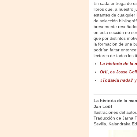
En cada entrega de est
libros que, a nuestro 
estantes de cualquier b
de selección bibliográf
brevemente reseñados,
en esta sección no so
que por distintos mot
la formación de una bu
podrían faltar entonce
lectores de todos los 
La historia de la
OH!
, de Josse Goff
¿Todavía nada?
La historia de la ma
Jan Lööf
Ilustraciones del autor
Traducción de Jarna P
Sevilla, Kalandraka Ed