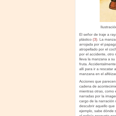
Ilustraci
El señor de traje a r
plástico
(3)
. La manzan
arrojada por el papag
atropellado por el coch
por el accidente, otr
lleva la manzana a su 
fruta. Accidentalmen
allí para ir a rescata
manzana en el alféiz
Acciones que parecen 
cadena de acontecimien
mientras otras, como e
narradas por la image
cargo de la narración m
descubrir aquello que 
ejemplo, sabe dónde se
el policía pregunta por