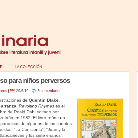
E
LA COLECCIÓN
so para niños perversos
bros
|
29/6/10
|
5 comentarios
lustraciones de
Quentin Blake.
arranza.
Revolting Rhymes
es el
 libro de Roald Dahl editado por
retaña en 1982. El libro reúne un
 paródicas de algunos de los cuentos
cidos: “La Cenicienta”; “Juan y la
lancanieves y los siete enanos”,