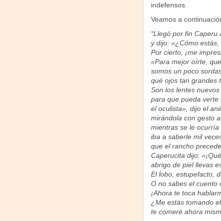
indefensos.
Veamos a continuación 
“Llegó por fin Caperu
y dijo: «¿Cómo estás,
Por cierto, ¡me impres
«Para mejor oírte, que
somos un poco sordas»
qué ojos tan grandes ti
Son los lentes nuevo
para que pueda verte
el oculista», dijo el an
mirándola con gesto a
mientras se le ocurría
iba a saberle mil vece
que el rancho precede
Caperucita dijo: «¡Qu
abrigo de piel llevas e
El lobo, estupefacto, d
O no sabes el cuento 
¡Ahora te toca habla
¿Me estás tomando e
te comeré ahora mismo