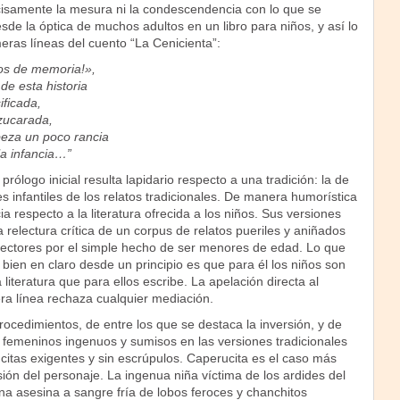
isamente la mesura ni la condescendencia con lo que se
e la óptica de muchos adultos en un libro para niños, y así lo
eras líneas del cuento “La Cenicienta”:
os de memoria!»,
de esta historia
ificada,
azucarada,
beza un poco rancia
la infancia…”
rólogo inicial resulta lapidario respecto a una tradición: la de
es infantiles de los relatos tradicionales. De manera humorística
 respecto a la literatura ofrecida a los niños. Sus versiones
 relectura crítica de un corpus de relatos pueriles y aniñados
lectores por el simple hecho de ser menores de edad. Lo que
bien en claro desde un principio es que para él los niños son
 literatura que para ellos escribe. La apelación directa al
ra línea rechaza cualquier mediación.
rocedimientos, de entre los que se destaca la inversión, y de
femeninos ingenuos y sumisos en las versiones tradicionales
citas exigentes y sin escrúpulos. Caperucita es el caso más
ión del personaje. La ingenua niña víctima de los ardides del
na asesina a sangre fría de lobos feroces y chanchitos