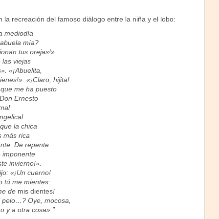
la recreación del famoso diálogo entre la niña y el lobo:
 a mediodía
 abuela mía?
ionan tus orejas!».
 las viejas
. «¡Abuelita,
enes!». «¡Claro, hijita!
s que me ha puesto
 Don Ernesto
imal
ngelical
 que la chica
s más rica
nte. De repente
é imponente
ste invierno!».
ijo: «¡Un cuerno!
o tú me mientes:
rme de
mis dientes
!
l pelo…? Oye, mocosa,
 y a otra cosa».”