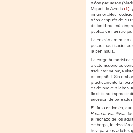
niños perversos
(Madri
Miguel de Azaola
(1)
,
innumerables reedicio
años después de su tr
de los libros más impa
público de nuestro paí
La edición argentina d
pocas modificaciones d
la península.
La carga humorística d
efecto risueño es cons
traductor se haya visto
en español. Sin embarg
prácticamente la recrea
es de nueve sílabas, m
flexibilidad imprescind
sucesión de pareados
El título en inglés, q
Poemas Vomitivos
, fu
al rechazo de los adul
embargo, la elección d
hoy, para los adultos 