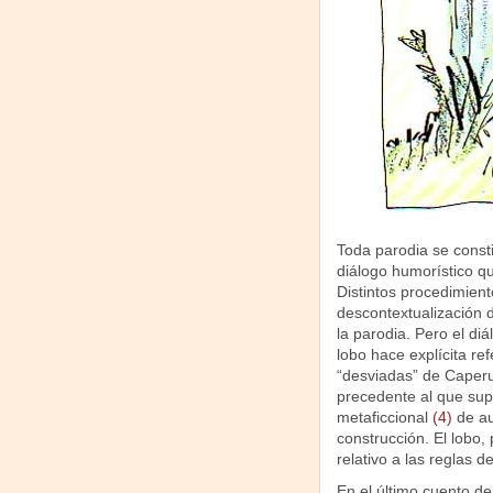
Toda parodia se consti
diálogo humorístico qu
Distintos procedimient
descontextualización 
la parodia. Pero el di
lobo hace explícita ref
“desviadas” de Caperuc
precedente al que sup
metaficcional
(4)
de au
construcción. El lobo, 
relativo a las reglas 
En el último cuento del