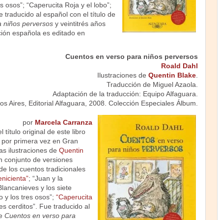
s osos”; “Caperucita Roja y el lobo”;
e traducido al español con el título de
 niños perversos
y veintitrés años
ión española es editado en
Cuentos en verso para niños perversos
Roald Dahl
Ilustraciones de
Quentin Blake
.
Traducción de Miguel Azaola.
Adaptación de la traducción: Equipo Alfaguara.
s Aires, Editorial Alfaguara, 2008. Colección Especiales Álbum.
por
Marcela Carranza
l título original de este libro
 por primera vez en Gran
as ilustraciones de
Quentin
un conjunto de versiones
e los cuentos tradicionales
nicienta”
; “Juan y la
lancanieves y los siete
 y los tres osos”;
“Caperucita
res cerditos”. Fue traducido al
de
Cuentos en verso para