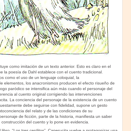
tuye como imitación de un texto anterior. Esto es claro en el
e la poesía de Dahl establece con el cuento tradicional.
os como el uso de un lenguaje coloquial, la
de elementos, los anacronismos producen el efecto risueño de
álogo paródico se intensifica aún más cuando el personaje del
erencia al cuento original corrigiendo las intervenciones
ita. La conciencia del personaje de la existencia de un cuento
uestamente debe seguirse con fidelidad, supone un gesto
toconciencia del relato y de las condiciones de su
personaje de ficción, parte de la historia, manifiesta un saber
de construcción del cuento y lo pone en evidencia.
 libro, “Los tres cerditos”, Caperucita vuelve a protagonizar una