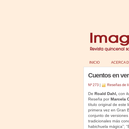
INICIO
ACERCA D
Cuentos en ver
Nº 273
|
Reseñas de li
De
Roald Dahl,
con i
Reseña por
Marcela C
título original de este
primera vez en Gran B
conjunto de versiones
tradicionales más cono
habichuela mágica”; “B