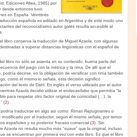
d, Ediciones Altea, 1985) por
 y desde entonces tuvo
nes en España. Veintitrés
aducción española es editado en Argentina y de este modo uno
ctantes del reconocidísimo autor galés resulta accesible al
s.
el libro conserva la traducción de Miguel Azaola, con algunas
estinadas a superar distancias lingüísticas con el español de
el libro no sólo se asienta en su contenido, buena parte del
ecuencia del juego con la métrica y la rima. De allí que el
, podría decirse, en la obligación de versificar con rima también
o, como él mismo lo señala, esta decisión significó
ción del texto de Dahl. En inglés el verso utilizado por el autor
ientras Azaola decidió utilizar el endecasílabo que permitía “la
ible para respetar otro factor original de comicidad (…): la
.”
(2)
ue podría traducirse en algo así como:
Rimas Repugnantes
o
e modificado por el traductor, según él mismo señala, por temor
tos españoles y su posterior fracaso comercial
(3)
. Sin
e Azaola no resulta mucho más “suave” que la original, incluso
que se encuentran por primera vez con este libro. Es que el libro