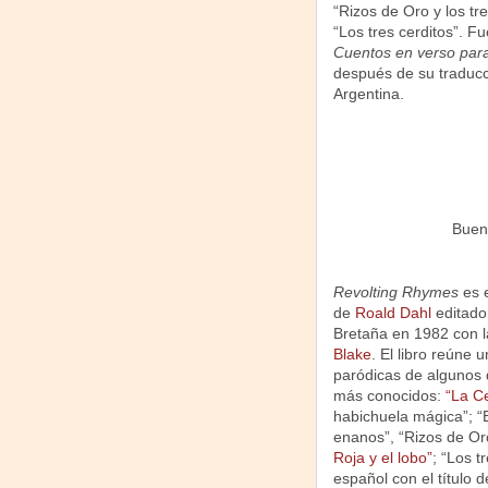
“Rizos de Oro y los tre
“Los tres cerditos”. Fu
Cuentos en verso para
después de su traducc
Argentina.
Bueno
Revolting Rhymes
es e
de
Roald Dahl
editado
Bretaña en 1982 con l
Blake
. El libro reúne 
paródicas de algunos d
más conocidos:
“La Ce
habichuela mágica”; “B
enanos”, “Rizos de Oro
Roja y el lobo”
; “Los t
español con el título 