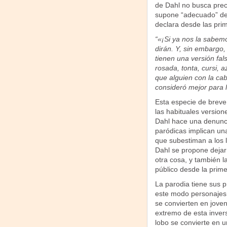
de Dahl no busca prec
supone “adecuado” desd
declara desde las prim
“«¡Si ya nos la sabem
dirán. Y, sin embargo, 
tienen una versión fals
rosada, tonta, cursi, 
que alguien con la ca
consideró mejor para 
Esta especie de breve p
las habituales version
Dahl hace una denuncia
paródicas implican una
que subestiman a los 
Dahl se propone dejar 
otra cosa, y también la
público desde la prime
La parodia tiene sus p
este modo personajes 
se convierten en joven
extremo de esta invers
lobo se convierte en u