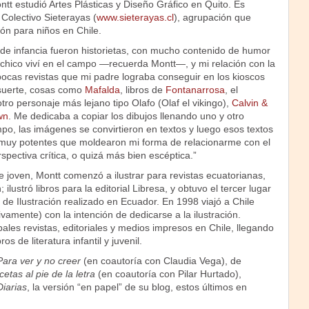
tt estudió Artes Plásticas y Diseño Gráfico en Quito. Es
Colectivo Sieterayas (
www.sieterayas.cl
), agrupación que
ión para niños en Chile.
 de infancia fueron historietas, con mucho contenido de humor
 chico viví en el campo —recuerda Montt—, y mi relación con la
 pocas revistas que mi padre lograba conseguir en los kioscos
 suerte, cosas como
Mafalda
, libros de
Fontanarrosa
, el
tro personaje más lejano tipo Olafo (Olaf el vikingo),
Calvin &
wn
. Me dedicaba a copiar los dibujos llenando uno y otro
po, las imágenes se convirtieron en textos y luego esos textos
muy potentes que moldearon mi forma de relacionarme con el
ectiva crítica, o quizá más bien escéptica.”
 joven, Montt comenzó a ilustrar para revistas ecuatorianas,
ilustró libros para la editorial Libresa, y obtuvo el tercer lugar
de Ilustración realizado en Ecuador. En 1998 viajó a Chile
ivamente) con la intención de dedicarse a la ilustración.
pales revistas, editoriales y medios impresos en Chile, llegando
ros de literatura infantil y juvenil.
Para ver y no creer
(en coautoría con Claudia Vega), de
etas al pie de la letra
(en coautoría con Pilar Hurtado),
iarias
, la versión “en papel” de su blog, estos últimos en