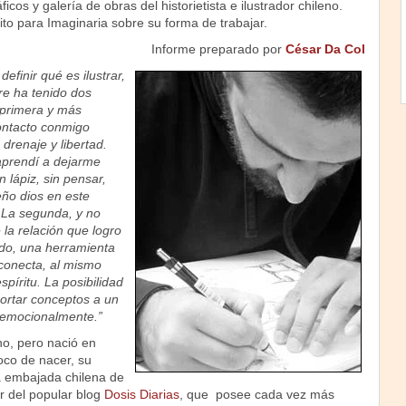
cos y galería de obras del historietista e ilustrador chileno.
to para Imaginaria sobre su forma de trabajar.
Informe preparado por
César Da Col
definir qué es ilustrar,
e ha tenido dos
 primera y más
contacto conmigo
drenaje y libertad.
prendí a dejarme
 lápiz, sin pensar,
ño dios en este
 La segunda, y no
la relación que logro
do, una herramienta
conecta, al mismo
spíritu. La posibilidad
ortar conceptos a un
emocionalmente.”
no, pero nació en
co de nacer, su
la embajada chilena de
or del popular blog
Dosis Diarias
, que posee cada vez más