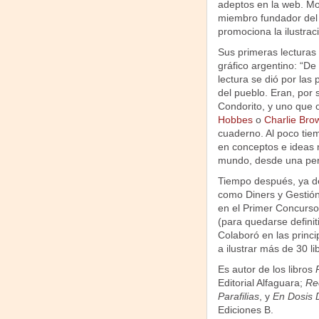
adeptos en la web. Mon
miembro fundador del 
promociona la ilustrac
Sus primeras lecturas
gráfico argentino: “De
lectura se dió por las
del pueblo. Eran, por
Condorito, y uno que o
Hobbes
o
Charlie Bro
cuaderno. Al poco tiem
en conceptos e ideas 
mundo, desde una persp
Tiempo después, ya de
como Diners y Gestión; 
en el Primer Concurso 
(para quedarse definit
Colaboró en las princi
a ilustrar más de 30 lib
Es autor de los libros
Editorial Alfaguara;
Rec
Parafilias
, y
En Dosis D
Ediciones B.