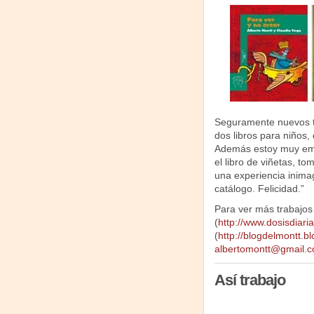
Seguramente nuevos tí
dos libros para niños,
Además estoy muy emo
el libro de viñetas, t
una experiencia inimag
catálogo. Felicidad.”
Para ver más trabajos 
(
http://www.dosisdiari
(
http://blogdelmontt.b
albertomontt@gmail.
Así trabajo