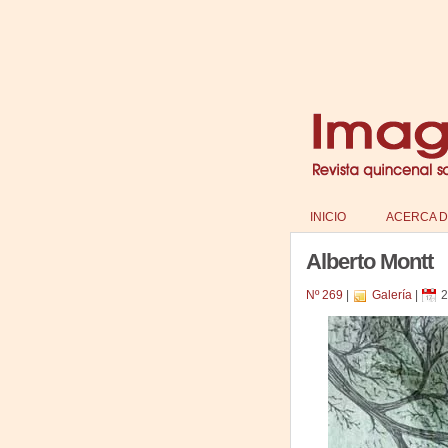
INICIO
ACERCA D
Alberto Montt
Nº 269
|
Galería
|
2