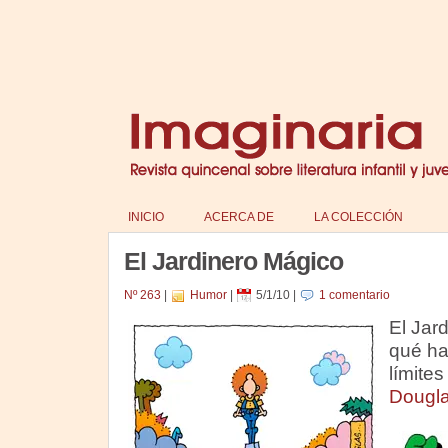
INICIO
ACERCA DE
LA COLECCIÓN
El Jardinero Mágico
Nº 263
|
Humor
|
5/1/10
|
1 comentario
El Jar
qué ha
límites
Dougla