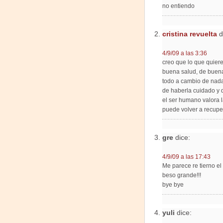
no entiendo
cristina revuelta
d
4/9/09 a las 3:36
creo que lo que quier
buena salud, de buena
todo a cambio de nada
de haberla cuidado y 
el ser humano valora l
puede volver a recuper
gre
dice:
4/9/09 a las 17:43
Me parece re tierno el 
beso grande!!!
bye bye
yuli
dice: