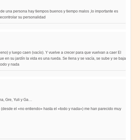
a de una persona hay tiempos buenos y tiempo malos ,lo importante es
econtrolar su personalidad
lleno) y luego caen (vacío). Y vuelve a crecer para que vuelvan a caer El
ue en su jardín la vida es una rueda. Se llena y se vacía, se sube y se baja
 todo y nada
na, Gre, Yuli y Ga…
 (desde el «no entiendo» hasta el «todo y nada») me han parecido muy