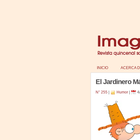
INICIO
ACERCA D
El Jardinero M
N° 255
|
Humor
|
4