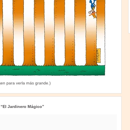
gen para verla más grande.)
 “El Jardinero Mágico”