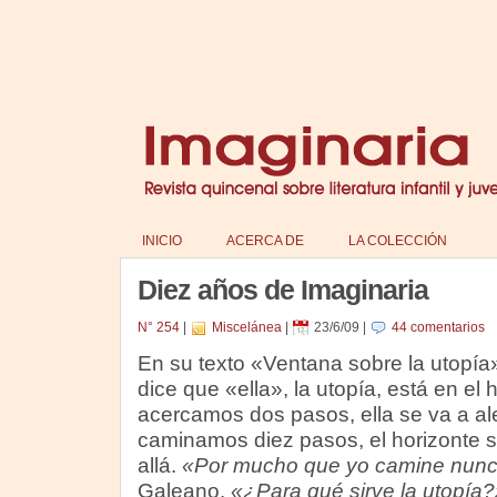
INICIO
ACERCA DE
LA COLECCIÓN
Diez años de Imaginaria
N° 254
|
Miscelánea
|
23/6/09
|
44 comentarios
En su texto «Ventana sobre la utopí
dice que «ella», la utopía, está en el 
acercamos dos pasos, ella se va a ale
caminamos diez pasos, el horizonte 
allá.
«Por mucho que yo camine nunca
Galeano.
«¿Para qué sirve la utopía?