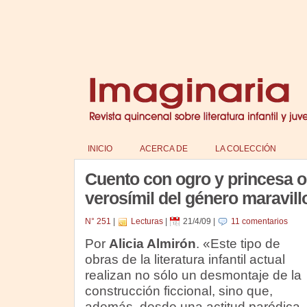
INICIO
ACERCA DE
LA COLECCIÓN
Cuento con ogro y princesa 
verosímil del género maravill
N° 251
|
Lecturas
|
21/4/09
|
11 comentarios
Por
Alicia Almirón
. «Este tipo de
obras de la literatura infantil actual
realizan no sólo un desmontaje de la
construcción ficcional, sino que,
además, desde una actitud paródica