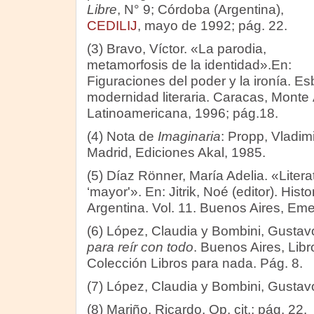
Libre
, N° 9; Córdoba (Argentina),
CEDILIJ
, mayo de 1992; pág. 22.
(3) Bravo, Víctor. «La parodia,
metamorfosis de la identidad».En:
Figuraciones del poder y la ironía. E
modernidad literaria. Caracas, Monte 
Latinoamericana, 1996; pág.18.
(4) Nota de
Imaginaria
: Propp, Vladimi
Madrid, Ediciones Akal, 1985.
(5) Díaz Rönner, María Adelia. «Literat
‘mayor'». En: Jitrik, Noé (editor). Histo
Argentina. Vol. 11. Buenos Aires, Em
(6) López, Claudia y Bombini, Gustav
para reír con todo
. Buenos Aires, Libr
Colección Libros para nada. Pág. 8.
(7) López, Claudia y Bombini, Gustavo.
(8) Mariño, Ricardo. Op. cit.; pág. 22.