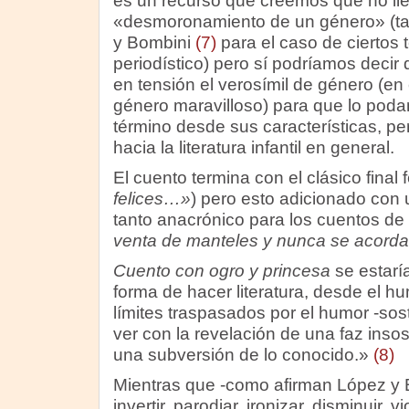
es un recurso que creemos que no ll
«desmoronamiento de un género» (ta
y Bombini
(7)
para el caso de ciertos 
periodístico) pero sí podríamos decir
en tensión el verosímil de género (en
género maravilloso) para que lo pod
término desde sus características, p
hacia la literatura infantil en general.
El cuento termina con el clásico final fe
felices…»
) pero esto adicionado con u
tanto anacrónico para los cuentos de
venta de manteles y nunca se acorda
Cuento con ogro y princesa
se estar
forma de hacer literatura, desde el hu
límites traspasados por el humor -sos
ver con la revelación de una faz ins
una subversión de lo conocido.»
(8)
Mientras que -como afirman López y 
invertir, parodiar, ironizar, disminuir, v