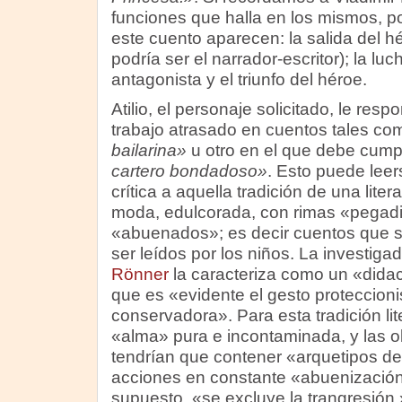
funciones que halla en los mismos, 
este cuento aparecen: la salida del h
podría ser el narrador-escritor); la lu
antagonista y el triunfo del héroe.
Atilio, el personaje solicitado, le res
trabajo atrasado en cuentos tales c
bailarina»
u otro en el que debe cumpl
cartero bondadoso»
. Esto puede lee
crítica a aquella tradición de una liter
moda, edulcorada, con rimas «pegad
«abuenados»; es decir cuentos que 
ser leídos por los niños. La investiga
Rönner
la caracteriza como un «didac
que es «evidente el gesto proteccionis
conservadora». Para esta tradición lite
«alma» pura e incontaminada, y las o
tendrían que contener «arquetipos de
acciones en constante «abuenización»
supuesto, «se excluye la trangresión