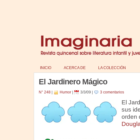
INICIO
ACERCA DE
LA COLECCIÓN
El Jardinero Mágico
N° 248
|
Humor
|
3/3/09
|
3 comentarios
El Jar
sus id
orden 
Dougla