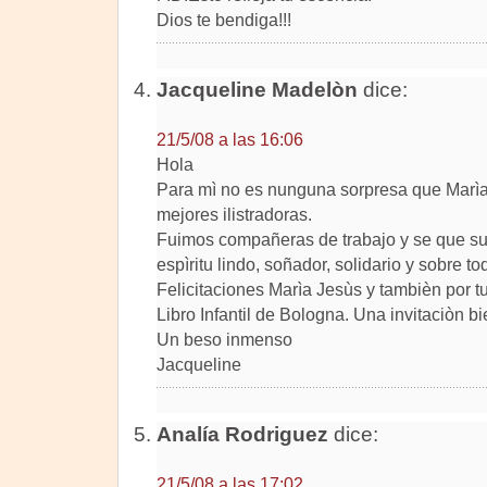
Dios te bendiga!!!
Jacqueline Madelòn
dice:
21/5/08 a las 16:06
Hola
Para mì no es nunguna sorpresa que Marìa 
mejores ilistradoras.
Fuimos compañeras de trabajo y se que sus
espìritu lindo, soñador, solidario y sobre to
Felicitaciones Marìa Jesùs y tambièn por tu
Libro Infantil de Bologna. Una invitaciòn b
Un beso inmenso
Jacqueline
Analía Rodriguez
dice:
21/5/08 a las 17:02