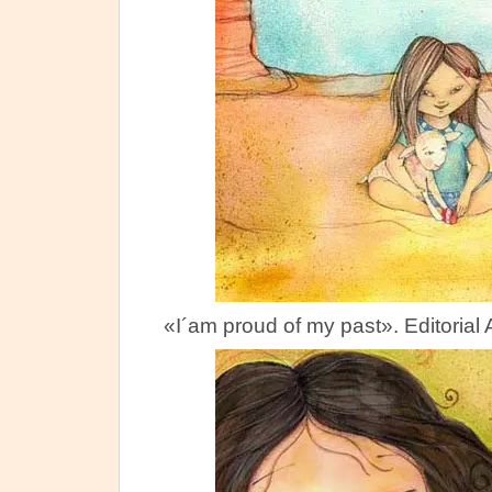
«I´am proud of my past». Editorial 