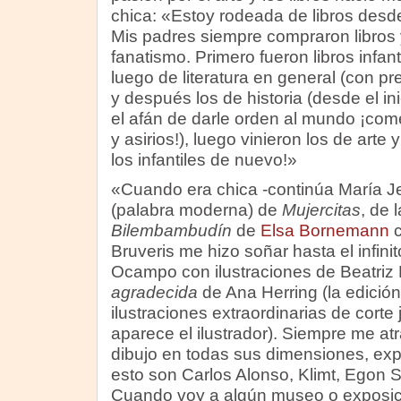
chica: «Estoy rodeada de libros desd
Mis padres siempre compraron libros 
fanatismo. Primero fueron libros infant
luego de literatura en general (con pre
y después los de historia (desde el i
el afán de darle orden al mundo ¡co
y asirios!), luego vinieron los de arte 
los infantiles de nuevo!»
«Cuando era chica -continúa María J
(palabra moderna) de
Mujercitas
, de 
Bilembambudín
de
Elsa Bornemann
c
Bruveris me hizo soñar hasta el infinit
Ocampo con ilustraciones de Beatriz 
agradecida
de Ana Herring (la edición
ilustraciones extraordinarias de cort
aparece el ilustrador). Siempre me atr
dibujo en todas sus dimensiones, exp
esto son Carlos Alonso, Klimt, Egon 
Cuando voy a algún museo o exposic