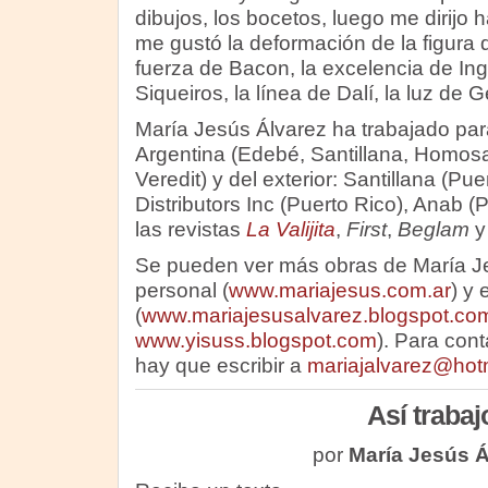
dibujos, los bocetos, luego me dirijo h
me gustó la deformación de la figura d
fuerza de Bacon, la excelencia de Ing
Siqueiros, la línea de Dalí, la luz d
María Jesús Álvarez ha trabajado para
Argentina (Edebé, Santillana, Homosa
Veredit) y del exterior: Santillana (Pu
Distributors Inc (Puerto Rico), Anab 
las revistas
La Valijita
,
First
,
Beglam
Se pueden ver más obras de María J
personal (
www.mariajesus.com.ar
) y
(
www.mariajesusalvarez.blogspot.co
www.yisuss.blogspot.com
). Para cont
hay que escribir a
mariajalvarez@hot
Así trabaj
por
María Jesús Á