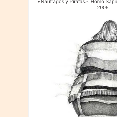
«Náufragos y Piratas». Homo Sapie
2005.